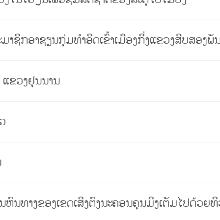
ສະມາຊິກອາຊຽນກຸ່ມທໍາອິດເຂົ້າເມືອງກິ່ງແຂວງສີບສອງ
" ແຂວງຢຸນນານ
້ວ
ນ
ນຫົນທາງຂອງເຂດເສິງຕົງນະຄອນຄຸນມິງເຕັມໄປດ້ວຍທິ