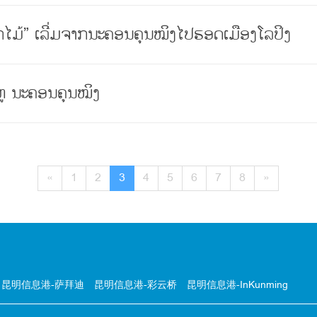
ດອກໄມ້” ເລີ່ມຈາກນະຄອນຄຸນໝິງໄປຮອດເມືອງໂລປິງ
ູ ນະຄອນຄຸນໝິງ
«
1
2
3
4
5
6
7
8
»
昆明信息港-萨拜迪
昆明信息港-彩云桥
昆明信息港-InKunming