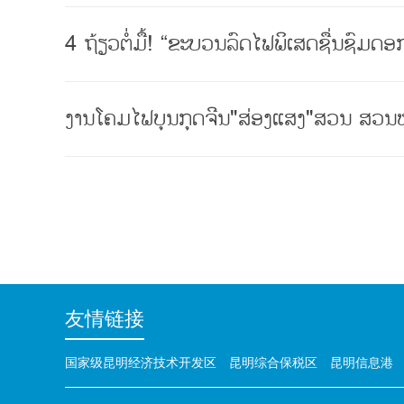
4 ຖ້ຽວຕໍ່ມື້! “ຂະບວນລົດໄຟພິເສດຊື່ນຊົມ
ງານໂຄມໄຟບຸນກຸດຈີນ"ສ່ອງແສງ"ສວນ ສວນຫ
友情链接
国家级昆明经济技术开发区
昆明综合保税区
昆明信息港