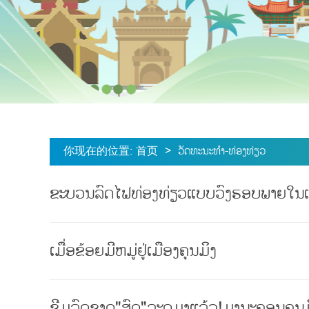
你现在的位置
:
首页
>
ວັດທະນະທຳ-ທ່ອງທ່ຽວ
ຂະບວນລົດໄຟທ່ອງທ່ຽວແບບວົງຮອບພາຍໃນແຂ
ເມື່ອຂ້ອຍມີຫມູ່ຢູ່ເມືອງຄຸນມິງ
ຊີມລົດຊາດ"ສົດ"ລະດູມາແລ້ວ!ມານະຄອນຄຸນມິ