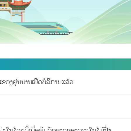
ວງຢຸນນານເປີດບໍລິການແລ້ວ
ງໃນໄວໆນີ້ເພື່ອຊີມລົດຊາດຂອງລະດູໃບໄມ້ປົ່ງ