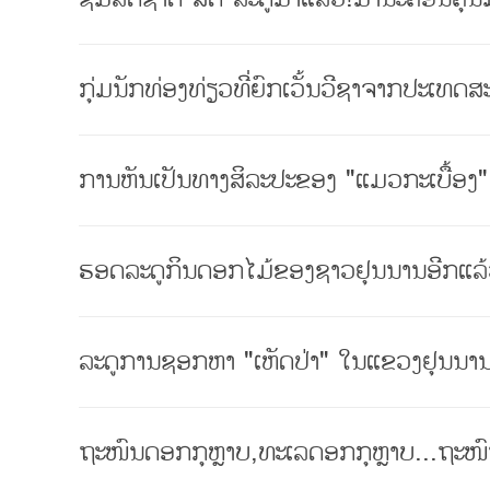
ກຸ່ມນັກທ່ອງທ່ຽວທີ່ຍົກເວັ້ນວີຊາຈາກປະເທດ
ການຫັນເປັນທາງສິລະປະຂອງ "ແມວກະເບື້ອງ
ຮອດລະດູກິນດອກໄມ້ຂອງຊາວຢຸນນານອີກແລ
ລະດູການຊອກຫາ "ເຫັດປ່າ" ໃນແຂວງຢຸນນາ
ຖະໜົນດອກກຸຫຼາບ,ທະເລດອກກຸຫຼາບ...ຖະໜົ