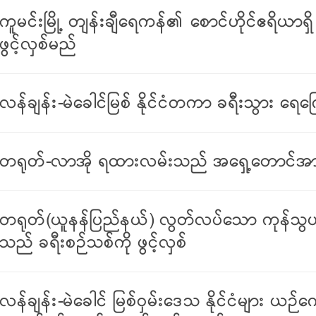
ကူမင်းမြို့ တျန်းချီရေကန်၏ စောင်ဟိုင်ဧရိယာ
ဖွင့်လှစ်မည်
လန်ချန်း-မဲခေါင်မြစ် နိုင်ငံတကာ ခရီးသွား ရေကြ
တရုတ်-လာအို ရထားလမ်းသည် အရှေ့တောင်အာရှ
တရုတ်(ယူနန်ပြည်နယ်) လွတ်လပ်သော ကုန်သွယ်
သည် ခရီးစဉ်သစ်ကို ဖွင့်လှစ်
လန်ချန်း-မဲခေါင် မြစ်ဝှမ်းဒေသ နိုင်ငံများ ယ