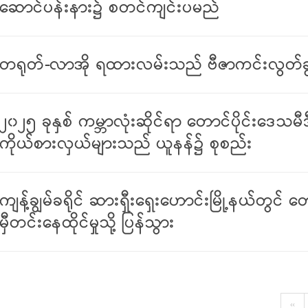
ဆောင်ပန်းနား၌ စတင်ကျင်းပမည်
တရုတ်-လာအို ရထားလမ်းသည် ဗီဇာကင်းလွတ်ခွင့်ဖ
၂၀၂၅ ခုနှစ် ကမ္ဘာလုံးဆိုင်ရာ တောင်ပိုင်းဒေသမီ
ကိုယ်စားလှယ်များသည် ယူနန်၌ စုစည်း
ကျန့်ချွမ်ခရိုင် ဆားရှီးရှေးဟောင်းမြို့နယ်
မှီတင်းနေထိုင်မှုသို့ ပြန်သွား
«