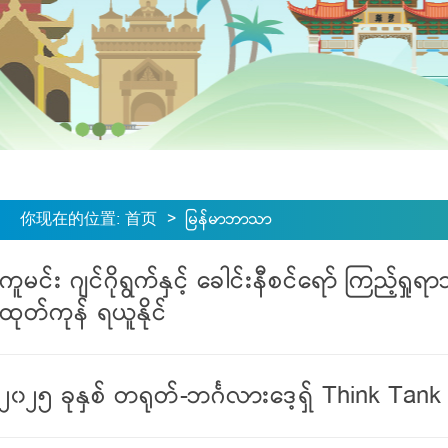
你现在的位置
:
首页
>
မြန်မာဘာသာ
ကူမင်း ဂျင်ဂိုရွက်နှင့် ခေါင်းနီစင်ရော် ကြည့်ရှ
ထုတ်ကုန် ရယူနိုင်
၂၀၂၅ ခုနှစ် တရုတ်-ဘင်္ဂလားဒေ့ရှ် Think Tank ဖို