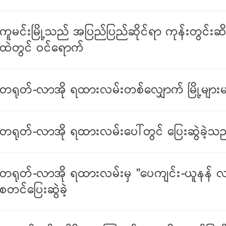
ကူမင်းမြို့သည် အပြည်ပြည်ဆိုင်ရာ ကုန်းတွင်းဆ
ထဲတွင် ဝင်ရောက်
တရုတ်-လာအို ရထားလမ်းတစ်လျှောက် မြို့များမဟ
တရုတ်-လာအို ရထားလမ်းပေါ်တွင် ပြေးဆွဲခဲ့သည
တရုတ်-လာအို ရထားလမ်းမှ "ပေကျင်း-ယူနန် လန်
စတင်ပြေးဆွဲခဲ့