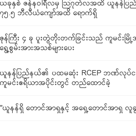
ယခုနှစ် ဇန်နဝါရီလမှ သြဂုတ်လအထိ ယူနန်ပြည်န
၇၅.၅ ဘီလီယံကျော်အထိ ရောက်ရှိ
ဇုန်ကြီး ၄ ခု ပူးတွဲတိုးတက်ခြင်းသည် ကူမင်းမြိ
ရွေ့စွမ်းအားအသစ်များပေး
ယူနန်ပြည်နယ်၏ ပထမဆုံး RCEP ဘဏ်လုပ်ငန်းဝ
ကူမင်းဧရိယာအပိုင်းတွင် တည်ထောင်ခဲ့
"ယူနန်ရှိ တောင်အာရှနှင့် အရှေ့တောင်အာရှ လူခ