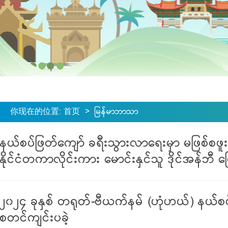
你现在的位置
:
首页
>
မြန်မာဘာသာ
နယ်စပ်ဖြတ်ကျော် ခရီးသွားလာရေးမှာ မဖြစ်စဖူ
နိုင်ငံတကာလိုင်းကား မောင်းနှင်သူ ဒိုင်အန်ဘီ ပြေ
၂၀၂၄ ခုနှစ် တရုတ်-ဗီယက်နမ် (ဟုံဟယ်) နယ်စပ် စ
စတင်ကျင်းပခဲ့