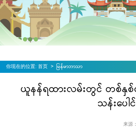
你现在的位置
:
首页
>
မြန်မာဘာသာ
ယူနန်ရထားလမ်းတွင် တစ်နှ
သန်းပေါင
来源：ရေ