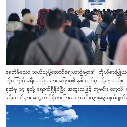
ခေတ်မီသော သယ်ယူပို့ဆောင်ရေးယာဉ်များ၏ ကိုယ်စားပြုယာဉ်အန
တို့ကြောင့် ခရီးသည်အများအပြား၏ နှစ်သက်မှု ရရှိနေသည်။ လက်ရ
ခုထဲမှ ၁၄ ခုသို့ ရောက်ရှိနိုင်ပြီး အထူးသဖြင့် ကူမင်း၊ တာ့
ခရီးသည်များအတွက် ပိုမိုများပြားသော ခရီးသွားရွေးချယ်ချ