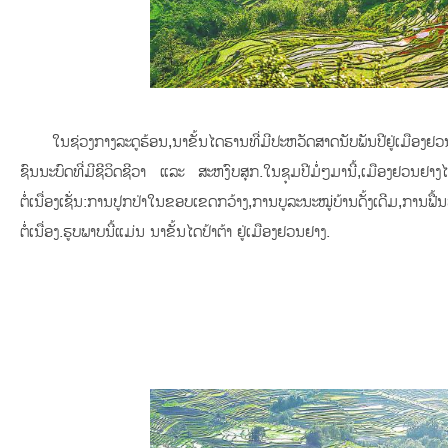
ໃນຊ່ວງກາງລະດູຮ້ອນ,ນາຂັ້ນໄດຮານທີ່ມີປະຫວັດສາດນັບພັນປີຢູ່ເມືອງຢ
ຊົນນະບົດທີ່ມີຊີວິດຊີວາ ແລະ ສະຫງົບສຸກ.ໃນຊຸມປີມໍ່ໆມານີ້,ເມືອງຢວນຢາ
ຕໍ່ເນື່ອງເຊັ່ນ:ການປູກປ່າໃນຂອບເຂດກວ້າງ,ການບູລະນະໝູ່ບ້ານດັ້ງເດີມ,ກາ
ຕໍ່ເນື່ອງ.ຮູບພາບນີ້ແມ່ນ ນາຂັ້ນໄດປ້າຕ້າ ຢູ່ເມືອງຢວນຢາງ.