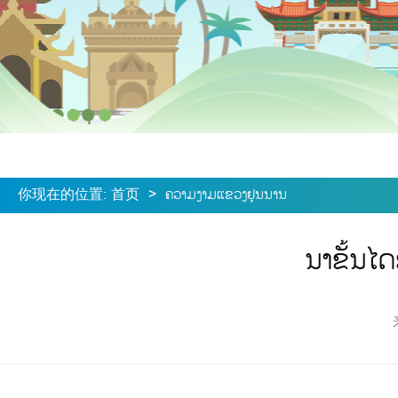
你现在的位置
:
首页
>
ຄວາມງາມແຂວງຢຸນນານ
ນາຂັ້ນໄ