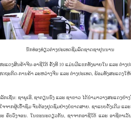
ນັກທ່ອງທ່ຽວຕ່າງປະເທດຊີມລົດຊາດຊາຢຸນນານ
ສິນຄ້າຈີນ-ອາຊີໃຕ້ ຄັ້ງທີ 10 ແມ່ນມີແຂກທັງພາຍໃນ ແລະ ຕ່າງປະ
ສດຖະກິດ-ການຄ້າ ລະຫວ່າງຈີນ ແລະ ຕ່າງປະເທດ, ພ້ອມທັງສະແດງໃຫ້ເຫ
ະລັກເຊັ່ນ: ຊາພູເອີ, ຊາຕຽນຮົງ ແລະ ຊາຂາວ ໄດ້ນຳມາວາງສະແດງຢ່າງ
ກຜູ້ເຂົ້າຊົມ ຈົນຕ້ອງຢຸດຊົມຢ່າງບໍ່ຂາດສາຍ. ຊາແບບດັ້ງເດີມ ແລະ
 ແລະ ຄົບວົງຈອນ. ໃນຂະນະດຽວກັນ, ຊາຈາກອາຊີໃຕ້ ແລະ ອາຊີຕາເວ