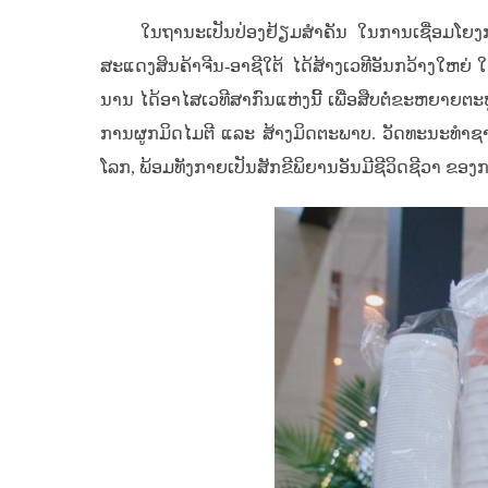
ໃນຖານະເປັນປ່ອງຢ້ຽມສຳຄັນ ໃນການເຊື່ອມໂຍ
ສະແດງສິນຄ້າຈີນ-ອາຊີໃຕ້ ໄດ້ສ້າງເວທີອັນກວ້າງໃຫຍ
ນານ ໄດ້ອາໄສເວທີສາກົນແຫ່ງນີ້ ເພື່ອສືບຕໍ່ຂະຫຍາຍຕ
ການຜູກມິດໄມຕີ ແລະ ສ້າງມິດຕະພາບ. ວັດທະນະທຳຊ
ໂລກ, ພ້ອມທັງກາຍເປັນສັກຂີພິຍານອັນມີຊີວິດຊີວາ ຂອງ