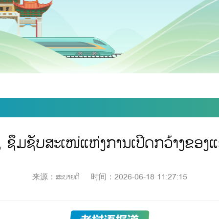
, ຊຶມຊັບສະເໜ່ແຫ່ງການເປີດກວ້າງຂອງ
来源：ສະບາຍດີ
时间：2026-06-18 11:27:15