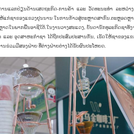
ງການແລກປ່ຽນດ້ານເສດຖະກິດ-ການຄ້າ ແລະ ວັດທະນະທຳ ລະຫວ່າງ 
່ ໃຫ້ແກ່ຊາຂອງແຂວງຢຸນນານ ໃນການກ້າວສູ່ຕະຫຼາດສາກົນ.ຕະຫຼອດຫຼ
ະຫຼາດໃນພາກພື້ນອາຊີໃຕ້.ໃນງານວາງສະແດງ, ບັນດານັກທຸລະກິດຊາທັງຈ
າ ແລະ ອຸດສາຫະກຳຊາ ໄດ້ຖືກປະສົມປະສານກັນ, ເຮັດໃຫ້ຊາຂອງແ
ການຮ່ວມມືສອງຝ່າຍ ທີ່ຕ່າງຝ່າຍຕ່າງໄດ້ຮັບຜົນປະໂຫຍດ.