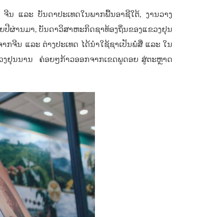
ຈີນ ແລະ ບັນດາປະເທດໃນພາກພື້ນອາຊີໃຕ້, ງານວາງ
າຍປີຜ່ານມາ, ບັນດາວິສາຫະກິດຊາທ້ອງຖິ່ນຂອງແຂວງຢຸນ
າກຈີນ ແລະ ຕ່າງປະເທດ ໄດ້ນຳໃຊ້ຊາເປັນພໍ່ສື່ ແລະ ໃນ
ຂວງຢຸນນານ ຄ່ອຍໆກ້າວອອກຈາກເຂດພູດອຍ ສູ່ຕະຫຼາດ