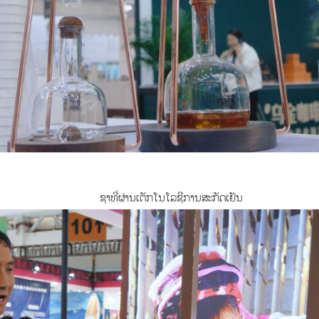
ຊາທີ່ຜ່ານເຕັກໂນໂລຊີການສະກັດເຢັນ