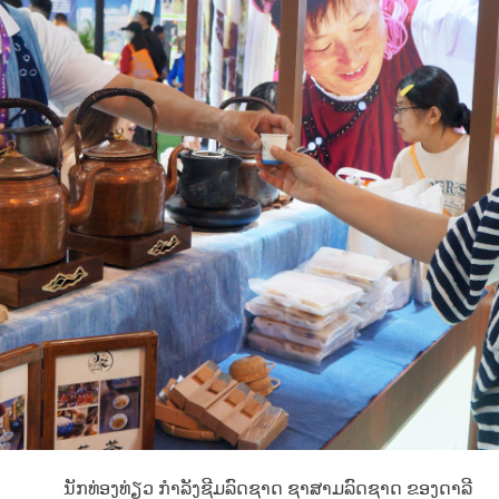
ນັກທ່ອງທ່ຽວ ກຳລັງຊີມລົດຊາດ ຊາສາມລົດຊາດ ຂອງດາລີ