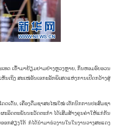
ເທດ ເຂົ້າມາຢ້ຽມຢາມຢ່າງຫຼວງຫຼາຍ, ກິ່ນຫອມອົບອວນ
ັນເຖິງ ສະເໜ່ອັນເອກະລັກພິເສດແຫ່ງການເປີດກວ້າງສູ່
ໂດດເດັ່ນ, ເຄື່ອງດື່ມຊາສະໄໝໃໝ່ ເຕັກນິກການປະສົມຊາ
 ຜະລິດຕະພັນນະວັດຕະກຳ ໄດ້ເສີມສ້າງຄຸນຄ່າໃຫ້ແກ່ກັນ
ັນອອກສ່ຽງໃຕ້ ກໍໄດ້ນຳມາຮ່ວງານໃນໃນງານວາງສະແດງ