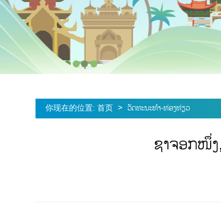
你现在的位置
:
首页
>
ວັດທະນະທຳ-ທ່ອງທ່ຽວ
ຊາຈອກໜຶ່ງ