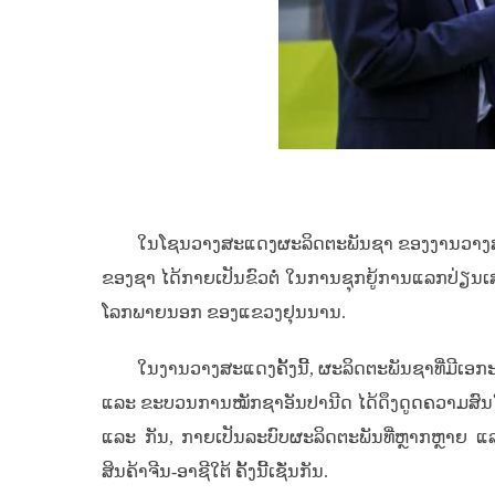
ໃນໂຊນວາງສະແດງຜະລິດຕະພັນຊາ ຂອງງານວາງສະແດງ
ຂອງຊາ ໄດ້ກາຍເປັນຂົວຕໍ່ ໃນການຊຸກຍູ້ການແລກປ່ຽນເ
ໂລກພາຍນອກ ຂອງແຂວງຢຸນນານ.
ໃນງານວາງສະແດງຄັ້ງນີ້, ຜະລິດຕະພັນຊາທີ່ມີເອກ
ແລະ ຂະບວນການໝັກຊາອັນປານີດ ໄດ້ດຶງດູດຄວາມສົນໃຈຈາ
ແລະ ກັນ, ກາຍເປັນລະບົບຜະລິດຕະພັນທີ່ຫຼາກຫຼາຍ
ສິນຄ້າຈີນ-ອາຊີໃຕ້ ຄັ້ງນີ້ເຊັ່ນກັນ.