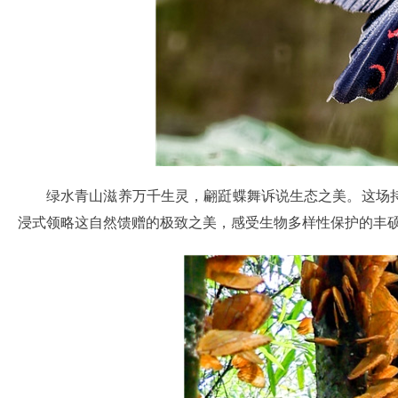
绿水青山滋养万千生灵，翩跹蝶舞诉说生态之美。这场
浸式领略这自然馈赠的极致之美，感受生物多样性保护的丰