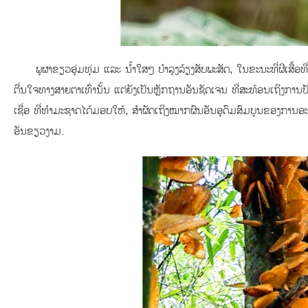
ພູຜາຂຽວອຸ່ມທຸ່ມ ແລະ ນ້ຳໃສໆ ບຳລຸງລ້ຽງສັບພະສັດ, ໃນຂະນະທີ່ຜີເສື້ອທີ
ຕື່ນໃຈທາງສາຍຕາເທົ່ານັ້ນ ແຕ່ຍັງເປັນຫຼັກຖານອັນຊັດເຈນ ທີ່ສະທ້ອນເຖິງການປັ
ເຊື່ອ ທີ່ທຳມະຊາດໄດ້ມອບໃຫ້, ສຳຜັດເຖິງໝາກຜົນອັນອຸດົມສົມບູນຂອງການອະນຸ
ອັນຂຽວງາມ.