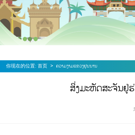
你现在的位置
:
首页
>
ຄວາມງາມແຂວງຢຸນນານ
ສິ່ງມະຫັດສະຈັນຢູ່ຮ່