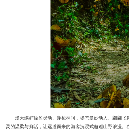
漫天蝶群轻盈灵动、穿梭林间，姿态曼妙动人。翩翩飞
灵的温柔与鲜活，让远道而来的游客沉浸式邂逅山野浪漫。