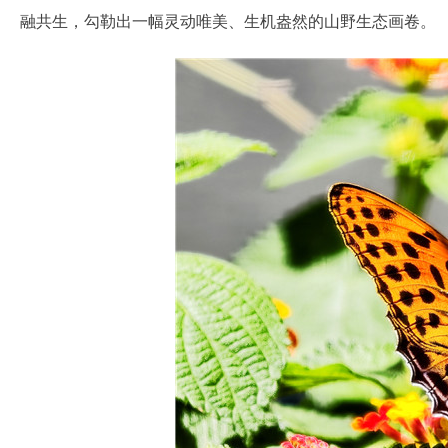
融共生，勾勒出一幅灵动唯美、生机盎然的山野生态画卷。