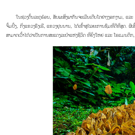
ໃນຊ່ວງຕົ້ນລະດູຮ້ອນ, ສັບພະສິ່ງພາກັນຈະເລີນເຕີບໂຕຢ່າງງອກງາມ, ແລະ
ຈິ້ມປິ້ງ, ກິ່ງແຂວງຮົງເຮີ, ແຂວງຢຸນນານ, ໄດ້ເຂົ້າສູ່ໄລຍະການຊົມທີ່ດີທ
ສາມາດເວົ້າໄດ້ວ່າເປັນການສະແດງລະບຳແຫ່ງຊີວິດ ທີ່ຍິ່ງໃຫຍ່ ແລະ ໂຣແມນຕິກ,