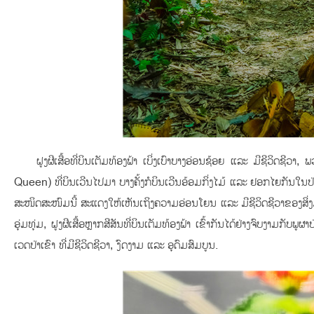
ຝູງຜີເສື້ອທີ່ບິນເຕັມທ້ອງຟ້າ ເບິ່ງເບົາບາງອ່ອນຊ້ອຍ ແລະ ມີຊີວິດຊີ
Queen) ທີ່ບິນເວີນໄປມາ ບາງຄັ້ງກໍບິນເວີນອ້ອມກິ່ງໄມ້ ແລະ ຢອກໄຍກັນໃນປ່າ, 
ສະໜິດສະໜົມນີ້ ສະແດງໃຫ້ເຫັນເຖິງຄວາມອ່ອນໂຍນ ແລະ ມີຊີວິດຊີວາຂອງສິ່ງມ
ອຸ່ມທຸ່ມ, ຝູງຜີເສື້ອຫຼາກສີສັນທີ່ບິນເຕັມທ້ອງຟ້າ ເຂົ້າກັນໄດ້ຢ່າງຈົບງາມກັ
ເວດປ່າເຂົາ ທີ່ມີຊີວິດຊີວາ, ງົດງາມ ແລະ ອຸດົມສົມບູນ.