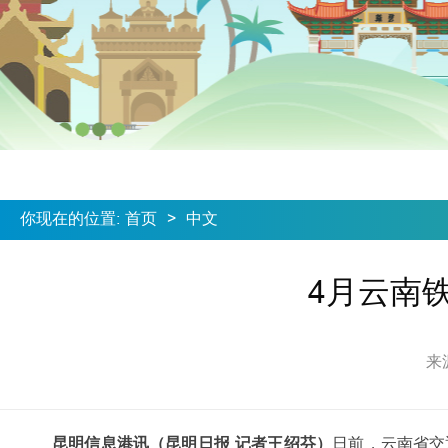
你现在的位置
:
首页
>
中文
4月云南铁
来
昆明信息港讯（昆明日报 记者王绍芬）
日前，云南省交