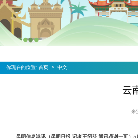
你现在的位置
:
首页
>
中文
云
来
昆明信息港讯（
昆明日报 记者王绍芬 通讯员谢一可
）
5