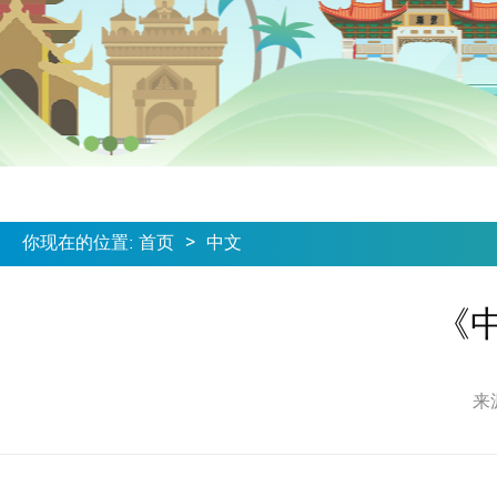
你现在的位置
:
首页
>
中文
《
来