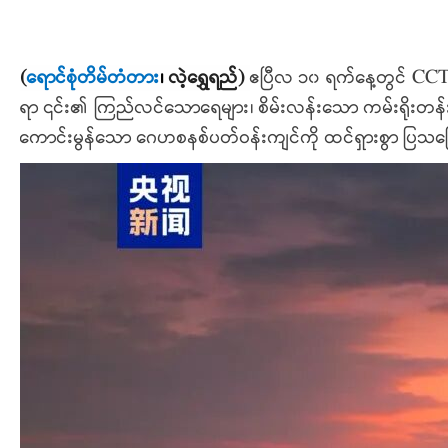
(
ရောင်စုံတိမ်တံတား
၊
လဲ့ရွှေရည်
)
ဧပြီလ ၁၀ ရက်နေ့တွင် CCTV N
ရာ ၎င်း၏ ကြည်လင်သောရေများ၊ စိမ်းလန်းသော ကမ်းရိုးတန်းမ
ကောင်းမွန်သော ဂေဟစနစ်ပတ်ဝန်းကျင်ကို ထင်ရှားစွာ ပြသကြော