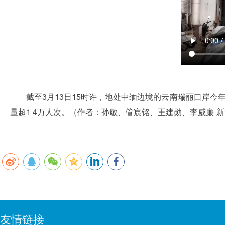
截至3月13日15时许，地处中缅边境的云南瑞丽口岸今年
量超1.4万人次。（作者：孙敏、管宸铭、王建勋、李威廉 
友情链接