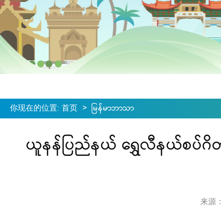
你现在的位置
:
首页
>
မြန်မာဘာသာ
ယူနန်ပြည်နယ် ရွှေလီနယ်စပ်ဂိ
来源：ရေ