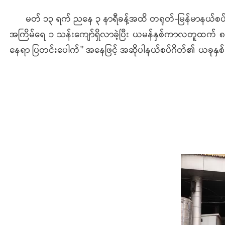
မတ် ၁၃ ရက် ညနေ ၃ နာရီခန့်အထိ တရုတ်-မြန်မာနယ်စပ်ဒ
အကြိမ်ရေ ၁ သန်းကျော်ရှိလာခဲ့ပြီး ယမန်နှစ်ကာလတူထက် ၈.၇ ရာ
နေရာ ပြတင်းပေါက်" အနေဖြင့် အဆိုပါနယ်စပ်ဂိတ်၏ ယခုနှစ်