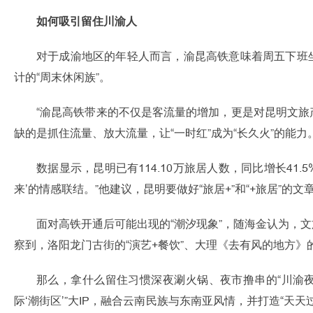
如何吸引留住川渝人
对于成渝地区的年轻人而言，渝昆高铁意味着周五下班
计的“周末休闲族”。
“渝昆高铁带来的不仅是客流量的增加，更是对昆明文旅
缺的是抓住流量、放大流量，让“一时红”成为“长久火”的能力。
数据显示，昆明已有114.10万旅居人数，同比增长4
来’的情感联结。”他建议，昆明要做好“旅居+”和“+旅居”
面对高铁开通后可能出现的“潮汐现象”，随海金认为，文
察到，洛阳龙门古街的“演艺+餐饮”、大理《去有风的地方》的
那么，拿什么留住习惯深夜涮火锅、夜市撸串的“川渝夜
际‘潮街区’”大IP，融合云南民族与东南亚风情，并打造“