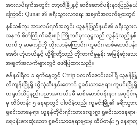
အားလပ်ရက်အတွင်း တာ့လီမြို့နှင့် ဆစ်ဆောင်ပန်းနားပြည်နယ်
ကြောင်း Qunar ၏ ခရီးသွားလာရေး အချက်အလက်များတွင်
နှစ်သစ်ကူး အားလပ်ရက်အတွင်း ယူနန်ပြည်နယ်၏ ခရီးသွားလာရ
အနက် စိတ်ကြိုက်ခရီးစဉ် ကြိုတင်မှာယူမှုသည် လွန်ခဲ့သည့်န
ထက် ၃ ဆကျော်ကို တိုးလာခဲ့ကြောင်း၊ ကူမင်း၊ ဆစ်ဆောင်ပန်းနားန
အော်၊ ဟုံဟယ်နှင့် ယွိရှီးတို့သည် တိုးတက်မှုနှုန်း အမြန်ဆုံး
အချက်အလက်များတွင် ဖော်ပြထားသည်။
ဇန်နဝါရီလ ၁ ရက်နေ့တွင် Ctrip ပလက်ဖောင်းပေါ်ရှိ ယူနန်ပြ
လိကျန်းမြို့ရှိ ယွိလုံဆီးနှင်းတောင် ရှုခင်းသာနေရာ၊ ကူမင်းမြ
တရုတ်သိပ္ပံနည်းပညာအကယ်ဒမီ ဆစ်ဆောင်ပန်းနား အပူပိုင်းရုက္ခဗ
မှ ထိပ်တန်း ၅ နေရာတွင် ပါဝင်ခဲ့သည်၊ ကူမင်းမြို့၏ ခရီးသွာ
ရှုခင်းသာနေရာ၊ ယူနန်တိုင်းရင်းသားကျေးရွာ ရှုခင်းသာနေရာ၊ 
ရေပန်းစားဆုံးသော ရှုခင်းသာနေရာများမှ ထိပ်တန်း ၅ နေရာတွ