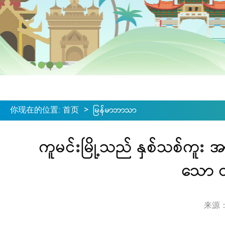
你现在的位置
:
首页
>
မြန်မာဘာသာ
ကူမင်းမြို့သည် နှစ်သစ်ကူး 
သော ထ
来源：ရေ