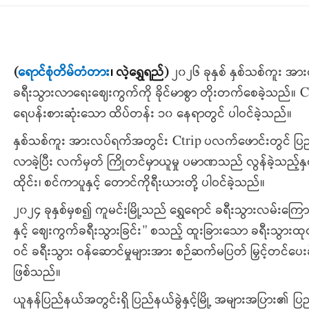
(
ရောင်စုံတိမ်တံတား
၊
လဲ့ရွှေရည်
)
၂၀၂၆ ခုနှစ် နှစ်သစ်ကူး အာ
ခရီးသွားလာရေးဈေးကွက်ကို ခိုင်မာစွာ တိုးတက်စေခဲ့သည်။
ရေပန်းစားဆုံးသော ထိပ်တန်း ၁၀ နေရာတွင် ပါဝင်ခဲ့သည်။
နှစ်သစ်ကူး အားလပ်ရက်အတွင်း Ctrip ပလက်ဖောင်းတွင် ပြည
လာခဲ့ပြီး လက်မှတ် ကြိုတင်မှာယူမှု ပမာဏသည် လွန်ခဲ့သည့်နှ
ထိုင်း၊ စင်ကာပူနှင့် တောင်ကိုရီးယားတို့ ပါဝင်ခဲ့သည်။
၂၀၂၄ ခုနှစ်မှစ၍ ကူမင်းမြို့သည် ရွှေရောင် ခရီးသွားလမ်းကြောင်း
နှင့် ဈေးကွက်ခရီးသွားခြင်း" စသည့် ထူးခြားသော ခရီးသွားထု
ဝင် ခရီးသွား ဝန်ဆောင်မှုများအား စဉ်ဆက်မပြတ် မြှင့်တင်ပေးခ
ဖြစ်သည်။
ယူနန်ပြည်နယ်အတွင်းရှိ ပြည်နယ်ခွဲနှင့်မြို့ အများအပြား၏ ပ