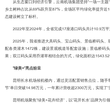
从生态窗口到经济引擎，云南机场集团坚持“一场一主题
乡土树种占比从69%跃升至87%，全场区平均绿化率提升
态建设树立了标杆。
2022年至2024年，全省完成17座港口码头共计10.9
2025年，我省推进大具码头、宝山码头、景临桥码头
配各类灌木1472株，建设景观栈道等配套设施；景临桥码头
果；双江码头采用乔灌草相结合的方式，绿化面积达1543.
“绿美+”亮点纷呈
昆明长水机场候机楼内，通过灵活配置销售点位，随手带一束
节”单日突破14.98万元，一年累计营收超2300万元，实
昆明机场聚焦“绿美+花卉经济”，以“花开长水”品牌为引