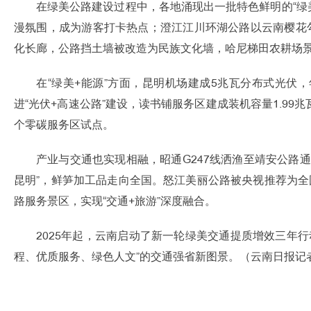
在绿美公路建设过程中，各地涌现出一批特色鲜明的“绿
漫氛围，成为游客打卡热点；澄江江川环湖公路以云南樱花勾勒
化长廊，公路挡土墙被改造为民族文化墙，哈尼梯田农耕场
在“绿美+能源”方面，昆明机场建成5兆瓦分布式光伏，年
进“光伏+高速公路”建设，读书铺服务区建成装机容量1.9
个零碳服务区试点。
产业与交通也实现相融，昭通G247线洒渔至靖安公路通
昆明”，鲜笋加工品走向全国。怒江美丽公路被央视推荐为全国
路服务景区，实现“交通+旅游”深度融合。
2025年起，云南启动了新一轮绿美交通提质增效三年
程、优质服务、绿色人文”的交通强省新图景。（云南日报记