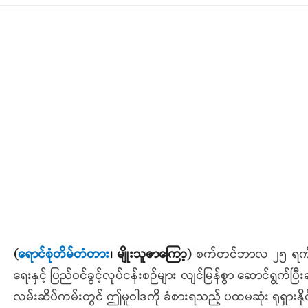
(
ရောင်စုံတိမ်တံတား
၊
မျိုးသူဇာကြော့
)
စက်တင်ဘာလ ၂၅ ရက်နေ
ရေးနှင့် ပြည်ဝင်ခွင့်လုပ်ငန်းစဉ်များ လျင်မြန်စွာ ဆောင်ရွက်
လမ်းဆိပ်ကမ်းတွင် ဤမူဝါဒကို ခံစားရသည့် ပထမဆုံး ရုရှားနို