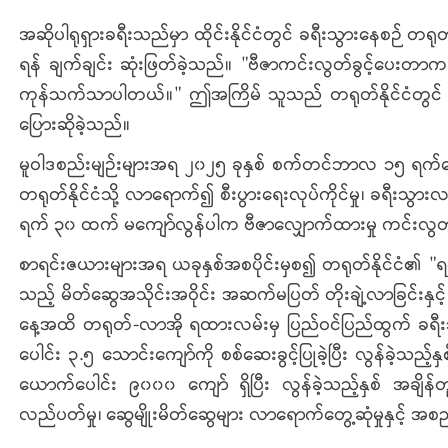
အဆိုပါရုရှားခရီးသည်မှာ ထိုင်းနိုင်ငံတွင် ခရီးသွားနေစဉ် တရုတ်န
ရန် ချက်ချင်း ဆုံးဖြတ်ခဲ့သည်။ "ဗီဇာကင်းလွတ်ခွင့်ပေးတ
ကုန်သက်သာပါတယ်။" ဤအကြိမ် သူသည် တရုတ်နိုင်ငံတွင် နှစ
ပြေားဆိုခဲ့သည်။
မူဝါဒစည်းမျဉ်းများအရ ၂၀၂၅ ခုနှစ် စက်တင်ဘာလ ၁၅ ရက်နေ
တရုတ်နိုင်ငံသို့ လာရောက်၍ စီးပွားရေးလုပ်ကိုင်မှု၊ ခရီးသွာ
ရက် ၃၀ ထက် မကျော်လွန်ပါက ဗီဇာလျှောက်ထားမှု ကင်းလွတ်ခွင
စာရင်းဇယားများအရ ယခုနှစ်အစပိုင်းမှစ၍ တရုတ်နိုင်ငံ၏ "ရပ်ဝန
သည့် မိတ်ဆွေအသိုင်းအဝိုင်း အဆက်မပြတ် တိုးချဲ့လာခြင်းန
နေ့အထိ တရုတ်-လာအို ရထားလမ်းမှ ပြည်ဝင်ပြည်ထွက် ခရီးသည
ပေါင်း ၃.၅ သောင်းကျော်ကို စစ်ဆေးခွင့်ပြုခဲ့ပြီး လွန်ခဲ့သည့
ယောက်ပေါင်း ၉၀၀၀ ကျော် ရှိပြီး လွန်ခဲ့သည့်နှစ် အချိန
လည်ပတ်မှု၊ ဆွေမျိုးမိတ်ဆွေများ လာရောက်တွေ့ဆုံမှုနှင့် အစည