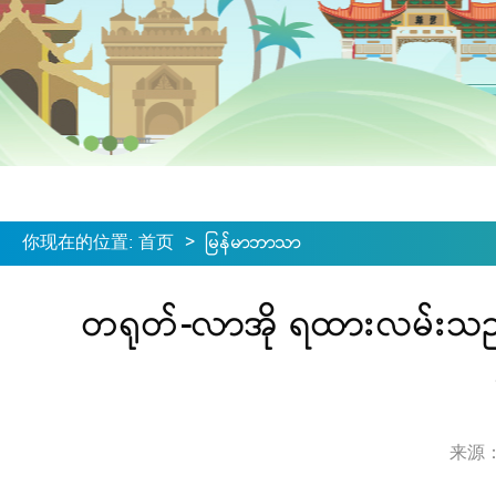
你现在的位置
:
首页
>
မြန်မာဘာသာ
တရုတ်-လာအို ရထားလမ်းသည် ဗ
来源：ရေ