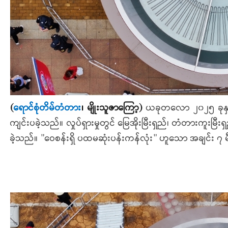
(
ရောင်စုံတိမ်တံတား
၊
မျိုးသူဇာကြော့
)
ယခုတလော ၂၀၂၅ ခုနှစ် 
ကျင်းပခဲ့သည်။ လှုပ်ရှားမှုတွင် မြေအိုးမြီးရှည်၊ တံတားကူးမြီးရ
ခဲ့သည်။ "ဝေစန်းရှိ ပထမဆုံးပန်းကန်လုံး" ဟူသော အချင်း ၇ 