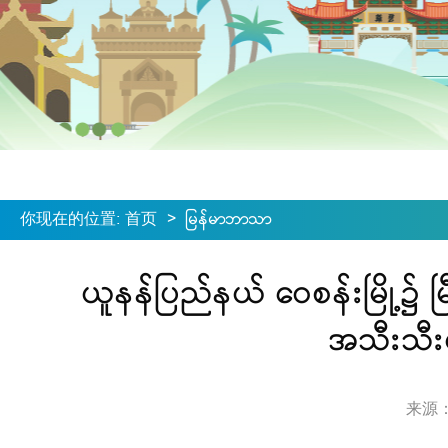
你现在的位置
:
首页
>
မြန်မာဘာသာ
ယူနန်ပြည်နယ် ဝေစန်းမြို့၌ 
အသီးသီးမ
来源：ရေ