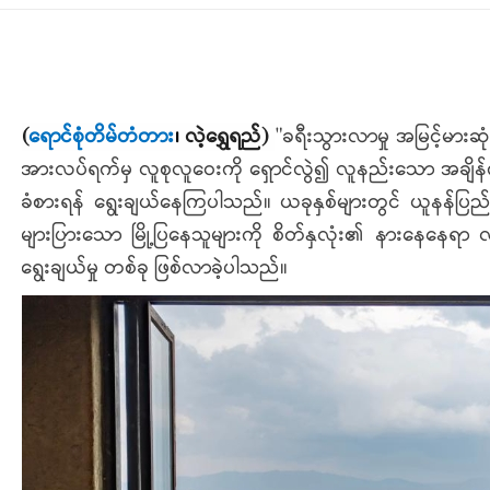
(
ရောင်စုံတိမ်တံတား
၊
လဲ့ရွှေရည်
)
"ခရီးသွားလာမှု အမြင့်မားဆ
အားလပ်ရက်မှ လူစုလူဝေးကို ရှောင်လွဲ၍ လူနည်းသော အချိန်ကာ
ခံစားရန် ရွေးချယ်နေကြပါသည်။ ယခုနှစ်များတွင် ယူနန်ပြည်နယ
များပြားသော မြို့ပြနေသူများကို စိတ်နှလုံး၏ နားနေနေရာ လ
ရွေးချယ်မှု တစ်ခု ဖြစ်လာခဲ့ပါသည်။