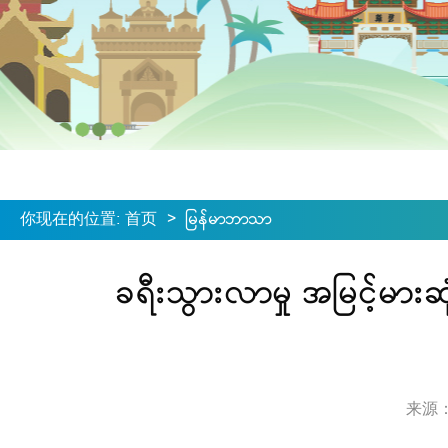
你现在的位置
:
首页
>
မြန်မာဘာသာ
ခရီးသွားလာမှု အမြင့်မားဆ
来源：ရေ