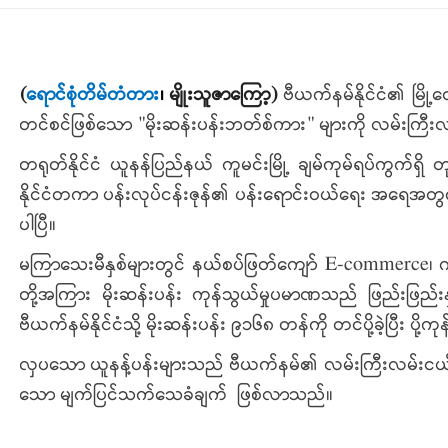
(
ရောင်စုံတိမ်တံတား
၊
မျိုးသူဇာကြော့
)
ဗီယက်နမ်နိုင်ငံ၏ မြို့
တင်စင်ဖြစ်သော "မိုးဆန်းပန်းဘတ်စ်ကား" များကို လမ်းကြီးလ
တရုတ်နိုင်ငံ ယူနန်ပြည်နယ် ကူမင်းမြို့ ချမ်ကုမ်ရပ်ကွက်ရ
နိုင်ငံတကာ ပန်းလုပ်ငန်းဇုန်၏ ပန်းရောင်းဝယ်ရေး အရေအတွက
ပါပြီ။
မကြာသေးမီနှစ်များတွင် နယ်စပ်ဖြတ်ကျော် E-commerce၊ ကုန်စည
တို့အကြား မိုးဆန်းပန်း ကုန်သွယ်မှုပမာဏသည် ဖြည်းဖြည်
ဗီယက်နမ်နိုင်ငံသို့ မိုးဆန်းပန်း ၉၁၆၈ တန်ကို တင်ပို့ခဲ့ပြီး ပ
လှပသော ယူနန့်ပန်းများသည် ဗီယက်နမ်၏ လမ်းကြီးလမ်းငယ်များတ
သော မျက်ပြင်သက်သေခံချက် ဖြစ်လာသည်။