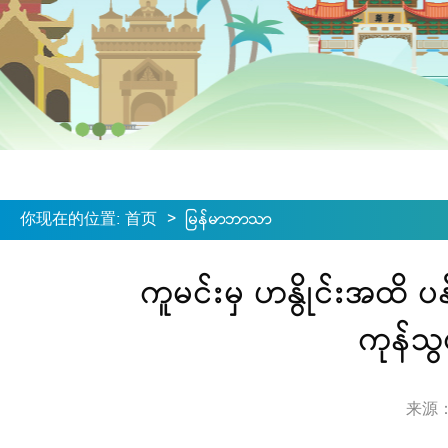
你现在的位置
:
首页
>
မြန်မာဘာသာ
ကူမင်းမှ ဟနွိုင်းအထိ ပန
ကုန်သ
来源：ရေ