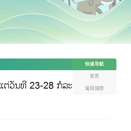
快速导航
首页
ແຕ່ວັນທີ 23-28 ກໍລະກົດນີ້
返回顶部