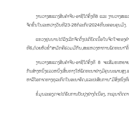
ງານວາງສະແດງສິນຄ້າຈີນ-ອາຊີໃຕ້ຄັ້ງທີ8 ແລະ ງານວາງສະແ
ຈັດຂຶ້ນໃນລະຫວ່າງວັນທີ23-28ກໍລະກົດ2024ທີ່ນະຄອນຄຸນມິງ.
ແຂວງຢຸນນານໄດ້ລົງເລິກຈັດຕັ້ງປະຕິບັດເນື້ອໃນຈິດໃຈຂອງ
ທີ6,ດ້ວຍຫົວຂໍ້"ສາມັກຄີຮ່ວມມືກັນ,ສະແຫວງຫາການພັດທະນາ"ຄັ້ງ
ງານວາງສະແດງສິນຄ້າຈີນ-ອາຊີໃຕ້ຄັ້ງທີ 8 ຈະເສີມຂະຫຍາ
ກັນສ້າງຫນຶ່ງແລວຫນຶ່ງເສັ້ນທາງໃຫ້ພັດທະນາຢ່າງມີຄຸນນະພາບສ
ຫາລືໂອກາດທາງທຸລະກິດໃນອະນາຄົດ,ແລະປະສົບການ"ມີສິ່ງໜຶ່ງທີ່ເ
ຂໍ້ມູນລະອຽດຈະໄດ້ຮັບການປັບປຸງຢ່າງຕໍ່ເນື່ອງ, ກະລຸນາຕິ