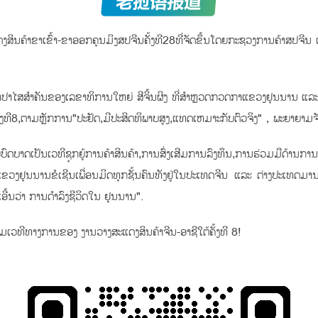
ດງສິນຄ້າຂາເຂົ້າ-ຂາອອກຄຸນມິງສປຈີນຄັ້ງທີ28ທີ່ຈັດຂຶ້ນໂດຍກະຊວງການຄ້າສປຈີ
ຄໍາປາໄສສໍາຄັນຂອງເລຂາທິການໃຫຍ່ ສີຈິ້ນຜິງ ທີ່ສໍາຫຼວດກວດກາແຂວງຢຸນນານ ແລະ
ທີ8,ຕາມຫຼັກການ"ປະຢັດ,ມີປະສິດທິພາບສູງ,ແທດເຫມາະກັບຕົວຈິງ"，ພະຍາຍາມຈັດງານ
ຍບົດບາດເປັນເວທີຊຸກຍູ້ການຄ້າສິນຄ້າ,ການສົ່ງເສີມການລົງທຶນ,ການຮ່ວມມືດ້ານ
ູງ.ແຂວງຢຸນນານຂໍເຊີນເພື່ອນມິດທຸກຊັ້ນຄົນທັງຢູ່ໃນປະເທດຈີນ ແລະ ຕ່າງປະເທດ
ອີ້ນວ່າ ການດຳລົງຊີວິດໃນ ຢຸນນານ".
ດຕາມເວທີທາງການຂອງ ງານວາງສະແດງສິນຄ້າຈີນ-ອາຊີໃຕ້ຄັ້ງທີ 8!