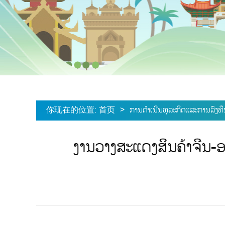
你现在的位置
:
首页
>
ການດໍາເນີນທຸລະກິດແລະການລົງທ
ງານວາງສະແດງສິນຄ້າຈີນ-ອາຊ