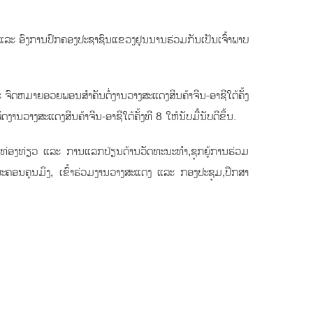
ນ ແລະ ອົງການປົກຄອງປະຊາຊົນແຂວງຢຸນນານຮ່ວມກັນເປັນເຈົ້າພາບ
 ຈົດຫມາຍອວຍພອນສໍາຄັນຕໍ່ງານວາງສະແດງສິນຄ້າຈີນ-ອາຊີໃຕ້ຄັ້ງ
ວາງສະແດງສິນຄ້າຈີນ-ອາຊີໃຕ້ຄັ້ງທີ 8 ໃຫ້ນັບມື້ນັບດີຂຶ້ນ.
ການທ່ອງທ່ຽວ ແລະ ການແລກປ່ຽນດ້ານວັດທະນະທໍາ,ຊຸກຍູ້ການຮ່ວມ
ມານະຄອນຄຸນມິງ, ເຂົ້າຮ່ວມງານວາງສະແດງ ແລະ ກອງປະຊຸມ,ປຶກສາ