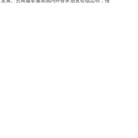
量发展。云南诚挚邀请国内外各界朋友莅临昆明，报