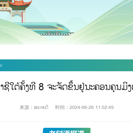
ຶນ
ີໃຕ້ຄັ້ງທີ 8 ຈະຈັດຂຶ້ນຢູ່ນະຄອນຄຸນມິງ
来源：ສະບາຍດີ
时间：2024-06-26 11:02:49