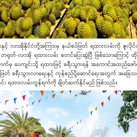
ိုင်းနှင့် လာအိုနိုင်ငံတို့အကြားမှ နယ်စပ်ဖြတ် ရထားလမ်းကို 
ြားမှ တရုတ်-လာအို ရထားလမ်း စတင်ပြေးဆွဲပြီ ဖြစ်သောကြောင့် 
ောက်မှ ပေကျင်းသို့ ရထားဖြင့် ခရီးသွားရန် အကောင်အထည်
းမှ နယ်စပ်ဖြတ် ခရီးသွားလာရေးနှင့် ကုန်စည်ပို့ဆောင်ရေးအတွက် အ
ဒေသတွင်း ရထားလမ်းကွန်ရက်ကို ချိတ်ဆက်နိုင်မည် ဖြစ်သည်။