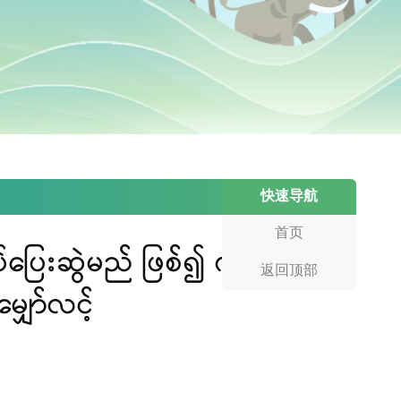
快速导航
首页
်ပြေးဆွဲမည် ဖြစ်၍ ကူမင်း
返回顶部
ျှော်လင့်