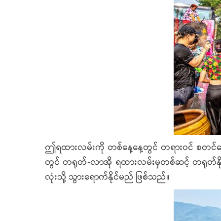
ဤရထားလမ်းကို တစ်နေ့နေ့တွင် တရားဝင် စတင်ပြေးဆ
တွင် တရုတ်-လာအို ရထားလမ်းမှတစ်ဆင့် တရုတ်နိုင်ငံ
လုံးသို့ သွားရောက်နိုင်မည် ဖြစ်သည်။