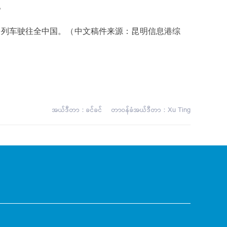
。
铁列车驶往全中国。（中文稿件来源：昆明信息港综
အယ်ဒီတာ：
ခင်ခင်
တာဝန်ခံအယ်ဒီတာ：
Xu Ting