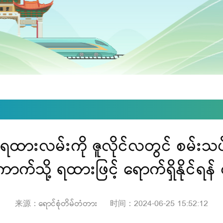
 ရထားလမ်းကို ဇူလိုင်လတွင် စမ်းသပ
ာက်သို့ ရထားဖြင့် ရောက်ရှိနိုင်ရန် မ
来源：ရောင်စုံတိမ်တံတား
时间：2024-06-25 15:52:12