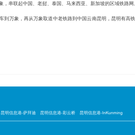
象，串联起中国、老挝、泰国、马来西亚、新加坡的区域铁路网
车到万象，再从万象取道中老铁路到中国云南昆明，昆明有高
昆明信息港-萨拜迪
昆明信息港-彩云桥
昆明信息港-InKunming