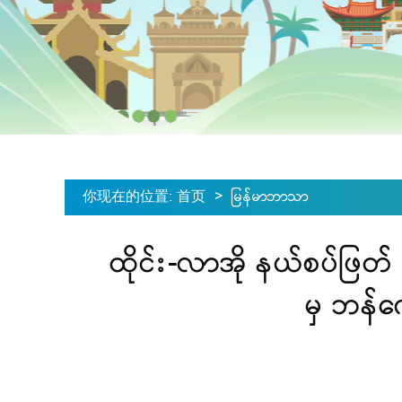
你现在的位置
:
首页
>
မြန်မာဘာသာ
ထိုင်း-လာအို နယ်စပ်ဖြတ်
မှ ဘန်ကေ