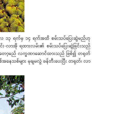
ဇူလိုင်လ ၁၃ ရက်မှ ၁၄ ရက်အထိ စမ်းသပ်ပြေးဆွဲမည်ဟု
ထိုင်း-လာအို ရထားလမ်း၏ စမ်းသပ်ပြေးဆွဲခြင်းသည်
ဖော်တော့မည် လက္ခဏာဆောင်ထားသည် ဖြစ်၍ တရုတ်
ခြေသစ်အနေသစ်များ မုချမလွဲ ဖန်တီးပေးပြီး တရုတ်၊ လာ