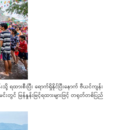
ရထားစီးပြီး ရောက်ရှိနိုင်ပြီးနောက် ဗီယင်ကျန်း
်းတွင် မြန်နှုန်းမြင့်ရထားများဖြင့် တရုတ်တစ်ပြည်