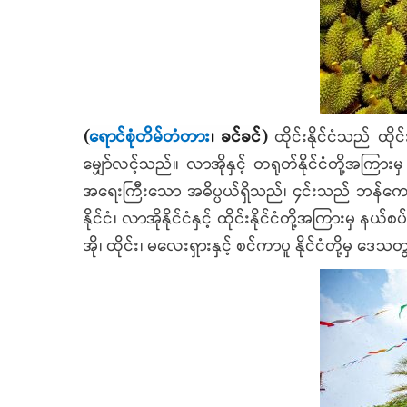
(
ရောင်စုံတိမ်တံတား
၊
ခင်ခင်
)
ထိုင်းနိုင်ငံသည် ထ
မျှော်လင့်သည်။ လာအိုနှင့် တရုတ်နိုင်ငံတို့အက
အရေးကြီးသော အဓိပ္ပယ်ရှိသည်၊ ၄င်းသည် ဘန်က
နိုင်ငံ၊ လာအိုနိုင်ငံနှင့် ထိုင်းနိုင်ငံတို့အကြာ
အို၊ ထိုင်း၊ မလေးရှားနှင့် စင်ကာပူ နိုင်ငံတို့မှ 