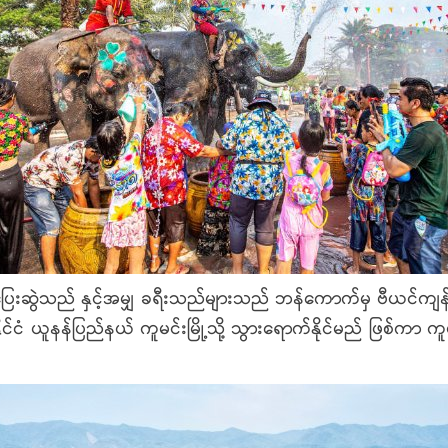
ွဲသည် နှင့်အမျှ ခရီးသည်များသည် ဘန်ကောက်မှ ဗီယင်ကျန်းသို့ 
 ယူနန်ပြည်နယ် ကူမင်းမြို့သို့ သွားရောက်နိုင်မည် ဖြစ်ကာ ကူမင