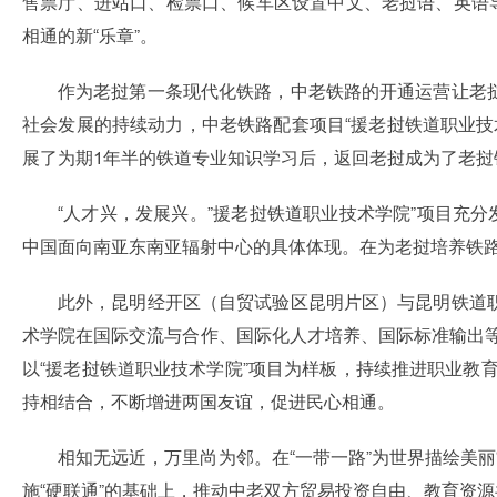
售票厅、进站口、检票口、候车区设置中文、老挝语、英语
相通的新“乐章”。
作为老挝第一条现代化铁路，中老铁路的开通运营让老
社会发展的持续动力，中老铁路配套项目“援老挝铁道职业技
展了为期1年半的铁道专业知识学习后，返回老挝成为了老
“人才兴，发展兴。”援老挝铁道职业技术学院”项目充
中国面向南亚东南亚辐射中心的具体体现。在为老挝培养铁
此外，昆明经开区（自贸试验区昆明片区）与昆明铁道
术学院在国际交流与合作、国际化人才培养、国际标准输出等
以“援老挝铁道职业技术学院”项目为样板，持续推进职业教育
持相结合，不断增进两国友谊，促进民心相通。
相知无远近，万里尚为邻。在“一带一路”为世界描绘美
施“硬联通”的基础上，推动中老双方贸易投资自由、教育资源