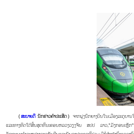
（
ສະບາຍດີ
ນັກຂ່າວຄຳປະເສີດ）
ຈາກຝູງນົກຍາງບິນໃນເມືອງລະດູບານໃ
ແລະທາງທິດໃຕ້ສິ້ນສຸດທີ່ນະຄອນຫລວງວຽງຈັນ ສປປ ລາວ,"ມັງກອນເຫຼັກ"ທີ່