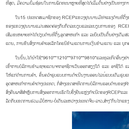
ທີ່ສຸດ, ມີຄວາມບົ່ມຊ້ອນໃນການພັດທະນາຫຼາຍທີ່ສຸດໄດ້ເລີ່ມຕົ້ນຢ່າງເປັນທາງກາ
ໃນ15 ປະເທດສະມາຊິກຂອງ RCEPແຂວງຢຸນນານມີທ່າແຮງດ້ານທີ່ຕັ້ງຂອງຕ
ຂອງແຂວງຢຸນນານແມ່ນສອດຄ່ອງກັບກົດລະບຽບແລະລະບຽບການຂອງ RCEP ໃນດ້າ
ເສີມຂະຫຍາຍທ່າໄດ້ປຽບດ້ານທີ່ຕັ້ງ,ອຸດສາຫະກໍາ ແລະ ລະບົບເປັນຕົ້ນຢ່າງເຕ
ແດນ, ການຂົນສົ່ງການຄ້າເອເລັກໂຄຣນິຂ້າມແດນ
ການເງິນຂ້າມແດນ ແລະ ບຸກຄ
ໃນນັ້ນ,ໄດ້ນໍາໃຊ້"9610""1210""9710""9810"ແລະທຸລະກິດອື່ນໆຢ່າງ
ເຂົ້າການບໍລິການຂ້າມຊາຍແດນຈາກອາຊີຕາເວັນອອກສຽງໃຕ້ ແລະ ອາຊີໃຕ້ 
ໃຫ້ແກ່ດ້ານການຄ້າ, ຄົ້ນຄວ້າຮູບແບບການດຳເນີນງານອອນໄລນ໌ແບບເຕັມຮູ
ອຸດສາຫະກຳການຄ້າຕ່າງປະເທດ; ກໍ່ສ້າງເຂດສາທິດການບໍລິການຮອບດ້ານຂອງ
ສົ່ງຄືນພາສີສຳຫຼັບການສົ່ງອອກການເຮັດໃບຢັ້ງຢືນແຫຼ່ງກຳເນີດຂອງRCEPແລ
ລັດກັບເຂດການຮ່ວມມືບໍ່ຫານ-ບໍ່ເຕັນລະຫວ່າງປະເທດຈີນ-ລາວ,ສ້າງ“ກົນໄກແຂ