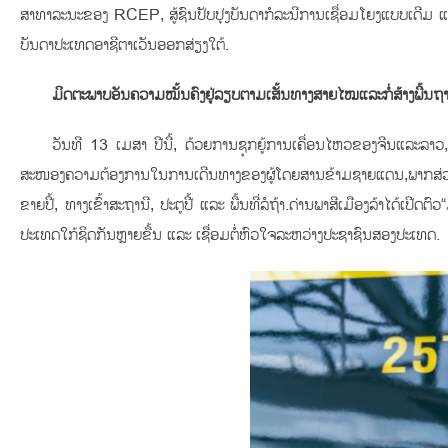
ສາທາລະນະຂອງ RCEP, ສູ້ຊົນປັບປຸງບັນດາກໍລະນີການເຊື່ອມໂຍງແບບເດີມ ແ
ບັນດາປະເທດອາຊີຕາເວັນອອກສ່ຽງໃຕ້.
ມິດຕະພາບອັນຄວາມໝັ້ນຄົງຢູ່ລຽບຕາມເສັ້ນທາງສາຍໄໝແລະກໍ່ສ້າງພື້ນຖານເ
ວັນທີ 13 ເມສາ ປີນີ້, ດ້ວຍການຊຸກຍູ້ການເຄື່ອນໄຫວຂອງຈີນແລະລາ
ສະໜອງຄວາມຕ້ອງການໃນການເດີນທາງຂອງຜູ້ໂດຍສານຂ້າມຊາຍແດນ,ພາກສ່ວນທາງລົ
ຂາຍປີ້, ທາງເຂົ້າສະຖານີ, ປະຕູປີ້ ແລະ ພື້ນທີ່ລໍຖ້າ.ດ່ານພາສີເມືອງລ້າໄດ
ປະເທດໃກ້ຊິດກັນຫຼາຍຂື້ນ ແລະ ເຊື່ອມຕໍ່ຫົວໃຈລະຫວ່າງປະຊາຊົນສອງປະເທດ.