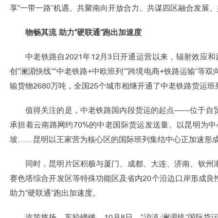
享“一带一路”机遇、共聚南向开放合力、共谋四区融合发展
物畅其流 助力“硬联通”跑出加速度
中老铁路自2021年12月3日开通运营以来，辐射效应
创“澜湄快线”“中老铁路+中欧班列”“跨境电商+铁路运输
输货物2680万吨，全国25个城市相继开通了中老铁路货运
值得关注的是，中老铁路国内段货运的起点——位于自
承担着云南路网约70%的中老国际货运发送量。以昆明为
坡……昆明以王家营为核心区的国际班列集结中心正加速形
同时，昆明片区积极与厦门、成都、大连、济南、钦州
赛色塔综合开发区等特殊功能区及省内20个沿边口岸形成
助力“硬联通”跑出加速度。
汽笛悠扬，车轮铿锵。10月8日，“沪滇·澜湄线”国际货