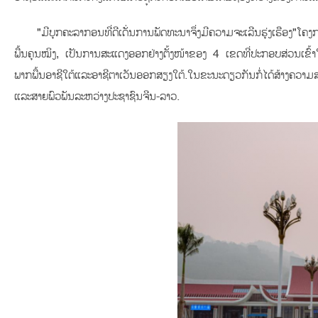
"ມີບຸກຄະລາກອນທີ່ດີເດັ່ນການພັດທະນາຈຶ່ງມີຄວາມຈະເລີນຮຸ່ງເຮືອງ"
ພື້ນຄຸນໝິງ, ເປັນການສະແດງອອກຢ່າງຕັ້ງໜ້າຂອງ 4 ເຂດທີ່ປະກອບສ່ວນເຂົ້າ
ພາກພື້ນອາຊີໃຕ້ແລະອາຊີຕາເວັນອອກສຽງໃຕ້.ໃນຂະນະດຽວກັນກໍ່ໄດ້ສ້າງຄວາ
ແລະສາຍພົວພັນລະຫວ່າງປະຊາຊົນຈີນ-ລາວ.