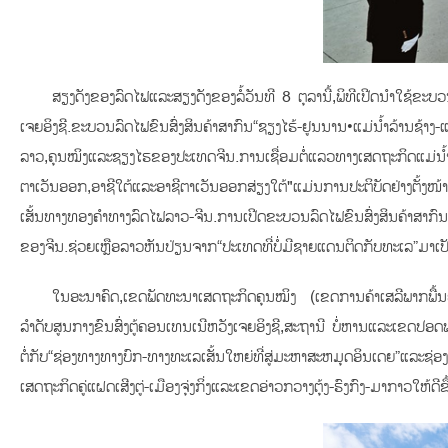
ສຽງດັງຂອງລົດໄຟແລະສຽງດັງຂອງລໍ້ວັນທີ 8 ຕຸລານີ້,ພິທີເປີດນໍາໃຊ້ຂະບວນ
ເຈຍອິງຊີ.ຂະບວນລົດໄຟຂົນສົ່ງສິນຄ້າສາກົນ“ຊຽງໄຮ້-ຢູນນານ•ແມ່ນໍ້າລ້າ
ລາວ,ຄຸນໝິງແລະຊຽງໄຮຂອງປະເທດຈີນ.ການເຊື່ອມຕໍ່ແລວທາງເສດຖະກິດແມ່ນ້
ຕາເວັນອອກ,ອາຊີໃຕ້ແລະອາຊີຕາເວັນອອກສ່ຽງໃຕ້"ແມ່ນການປະຕິບັດຢ່າງຕັ້ງໜ້າເ
ເສັ້ນທາງທອງຄຳທາງລົດໄຟລາວ-ຈີນ.ການເປີດຂະບວນລົດໄຟຂົນສົ່ງສິນຄ້າສາກົນ“
ຂອງຈີນ.ຊ່ວຍເຫຼືອລາວຫັນປ່ຽນຈາກ“ປະເທດທີ່ບໍ່ມີຊາຍແດນຕິດກັບທະເລ”ມາເປ
ໃນອະນາຄົດ,ເຂດພັດທະນາເສດຖະກິດຄຸນໝິງ (ເຂດການຄ້າເສລີພາກພື້ນຄຸນໝ
ລຳດັບສູນກາງຂົນສົ່ງຕູ້ຄອນເທນເນີຫວັງເຈຍອິງຊີ,ສະຖານີ ບໍ່ຫານແລະເຂດປອດ
ຕໍ່ກັບ“ຊ່ອງທາງທາງບົກ-ທາງທະເລເສັ້ນໃຫຍ່ທີ່ສູ່ມະຫາສະຫມຸດອິນເດຍ”ແລະ
ເສດຖະກິດຄູ່ແຝດເສີງຕູ່-ເມືອງຈຸ່ງກິ່ງແລະເຂດອ່າວກວາງຕຸ້ງ-ຮົງກົງ-ມາກາວໃຫ້ດີ