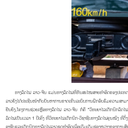
ທາງລົດໄຟ ລາວ-ຈີນ ແມ່ນທາງລົດໄຟທີ່ທັນສະໄໝສາຍທຳອິດຂອງປະເທດລາວ
ລາວຍັງໄດ້ປະເຊີນໜ້າກັບບັນຫາການຂາດເຂີນລະບົບການຝຶກອົບຮົມຄວາມສາມາດດ
ຢືນຍົງ,ໂຄງການຊ່ວຍເຫຼືອທາງລົດໄຟ ລາວ-ຈີນ ກໍຄື "ວິທະຍາໄລເຕັກນິກລົດໄ
ລົດໄຟເປັນເວລາ 1 ປີເຄິ່ງ ທີ່ວິທະຍາໄລເຕັກນິກ-ວິຊາຊີບທາງລົດໄຟຄຸນໝິງ ທີ
ອາຊີບແລະເຕັກນິກທາງລົດໄຟລາວຊຸດທຳອິດເພື່ອເຕີມເຕັມຊ່ອງຫວ່າງຂອງການສ