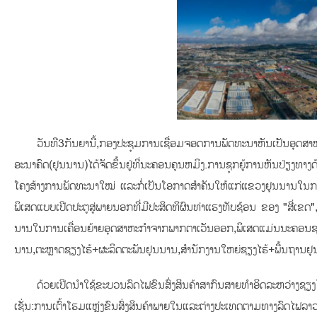
ວັນທີ3ກັນຍານີ້,ກອງປະຊຸມການເຊື່ອມຈອດການພັດທະນາຫັນເປັນອຸ
ອະນາຄົດ(ຢຸນນານ)ໄດ້ຈັດຂຶ້ນຢູ່ທີ່ນະຄອນຄຸນຫມິງ.ການຊຸກຍູ້ການຫັນປ່ຽງ
ໂຄງສ້າງການພັດທະນາໃໝ່ ແລະກໍ່ເປັນໂອກາດສຳຄັນໃຫ້ແກ່ແຂວງຢຸນນານໃນການ
ພິເສດແບບເປີດປະຕູສູ່ພາຍນອກທີ່ມີປະສິດທິຜົນທ່າແຮງທັບຊ້ອນ ຂອງ "ສີ່
ນານໃນການເຄື່ອນຍ້າຍອຸດສາຫະກຳຈາກພາກຕາເວັນອອກ,ພິເສດແມ່ນນະຄອນຊຽ
ນານ,ຕະຫຼາດຊຽງໄຮ້+ຜະລິດຕະພັນຢຸນນານ,ສໍານັກງານໃຫຍ່ຊຽງໄຮ້+ພື້ນຖານຢ
ດ້ວຍເປີດນໍາໃຊ້ຂະບວນລົດໄຟຂົນສົ່ງສິນຄ້າສາກົນສາຍທຳອິດລະຫວ່າງຊ
ເຊັ່ນ:ການເຕົ້າໂຮມແຫຼ່ງຂົນສົ່ງສິນຄ້າພາຍໃນແລະຕ່າງປະເທດຕາມທາງລົດໄຟ