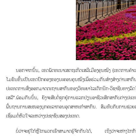
ນອກຈາກນັ້ນ, ເຂດພັດທະນາເສດຖະກິດເສລີເມືອງຄຸນໝິງ (ເຂດການຄ້າເສ
ໂມຮັນຂື້ນເປັນເຂດປົກຄອງຂອງນະຄອນຄຸນໝິງເພື່ອຮ່ວມກັນສ້າງສ້າງດ່ານສາ
ປະເທດການສົ່ງອອກມາດຕະຖານສາກົນຂອງວິທະຍາໄລເຕັກນິກ-ວິຊາຊີບທາງລົດ
ເສລີ".ພ້ອມກັນນັ້ນ, ຍັງຈະສືບຕໍ່ຊຸກຍູ້ການແລກປ່ຽນອາຊີວະສຶກສາກັບຕ່າ
ພື້ນຖານການສະໜອງບຸກຄະລາກອນອຸດສາຫະກຳສາກົນ. ສົມທົບກັບການຊ່ວຍເຫ
ເຊື່ອມຕໍ່ຫົວໃຈລະຫວ່າງປະຊາຊົນສອງປະເທດ.
ບໍ່ວ່າຈະຢູ່ໃກ້ຫຼືໄກພວກເຮົາສາມາດຮູ້ຈັກກັນໄດ້, ເຖິງວ່າຈະຫ່າງໄກກັນ