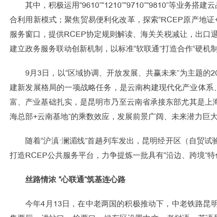
其中，积极运用“9610”“1210”“9710”“981
合利用新模式；聚焦贸易便利化改革，探索“RCEP原产地证
服务窗口，提供RCEP协定规则解读、海关关税减让，出口退
建立政务服务联动创新机制，以标准“软联通”打造合作“硬机制
9月3日，以“区域协调、开放发展、共赢未来”为主题
建新发展格局的一项战略任务，是云南构建现代化产业体系
富、产业基础扎实，是昆明市乃至云南省承接东部尤其是上海
海总部+云南基地”的乘数效应，发展前景广阔、未来潜力巨
随着“沪滇·澜湄线”首趟列车发出，昆明经开区（自贸
打造RCEP公共服务平台，力争提炼一批具有“沿边、跨境”
丝路情浓 “心联通”筑基连心路
今年4月13日，在中老两国的积极推动下，中老铁路