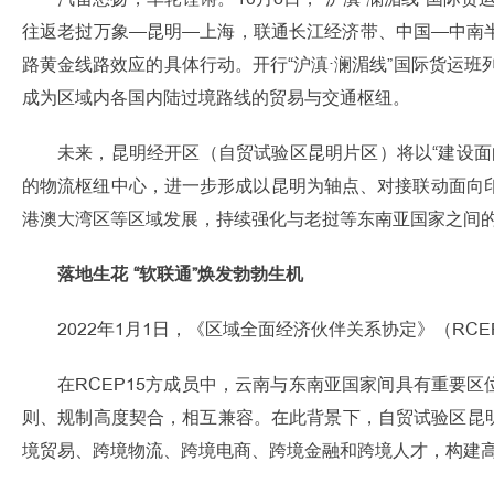
往返老挝万象—昆明—上海，联通长江经济带、中国—中南半岛
路黄金线路效应的具体行动。开行“沪滇·澜湄线”国际货运班
成为区域内各国内陆过境路线的贸易与交通枢纽。
未来，昆明经开区（自贸试验区昆明片区）将以“建设
的物流枢纽中心，进一步形成以昆明为轴点、对接联动面向
港澳大湾区等区域发展，持续强化与老挝等东南亚国家之间的
落地生花 “软联通”焕发勃勃生机
2022年1月1日，《区域全面经济伙伴关系协定》（R
在RCEP15方成员中，云南与东南亚国家间具有重要
则、规制高度契合，相互兼容。在此背景下，自贸试验区昆
境贸易、跨境物流、跨境电商、跨境金融和跨境人才，构建