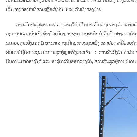
ວັດທະນະທຳລະຫວ່າງລາວກັບຈີນແລະບັນດາປະເທດທີ່ຮ່ວມມືກໍ່ສ້າງ"ໜຶ່ງແລວໜ
ເສັ້ນທາງທອງຄຳທີ່ຊ່ວຍເຫຼືອເຊິ່ງກັນ ແລະ ກັນທັງສອງຝ່າຍ
ການເປີດປະຕູສູ່ພາຍນອກທາງພາກໃຕ້,ມີໂອກາດທີ່ກວ້າງຂວາງ.ດ້ວຍກາ
ວຽກງານຮ່ວມກັນເພື່ອສ້າງຕົວເມືອງດ່ານຊາຍແດນສາກົນກໍ່ເລີ່ມຕົ້ນຢ່າງຮອບດ
ນະຄອນຄຸນໝິງ,ເຂດພັດທະນາເສດຖະກິດນະຄອນຄຸນໝິງ,ເຂດປອດພາສີຮອບດ້ານນ
ອິນເດຍ”ຖືໂອກາດສຸມໃສ່ການຊຸກຍູ້ຫຼາຍຂົງເຂດເຊັ່ນ：ການຂົນສົ່ງສິນຄ້າຜ່
ບັນດາປະເທດອາຊີໃຕ້ ແລະ ອາຊີຕາເວັນອອກສ່ຽງໃຕ້, ຮ່ວນກັນຊຸກຍູ້ການເປີດ