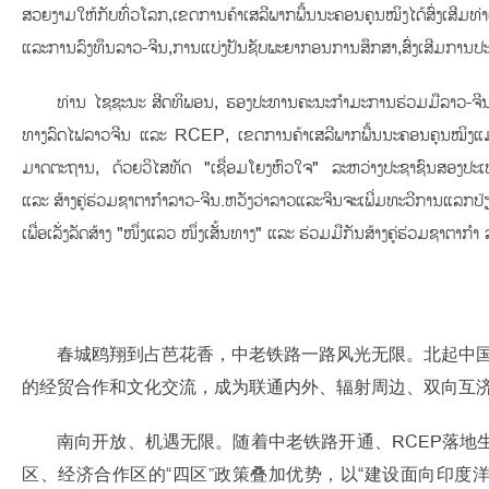
ສວຍງາມໃຫ້ກັບທົ່ວໂລກ,ເຂດການຄ້າເສລີພາກພື້ນນະຄອນຄຸນໝິງໄດ້ສົ່ງເສີມທ່າແຮງ
ແລະການລົງທຶນລາວ-ຈີນ,ການແບ່ງປັນຊັບພະຍາກອນການສຶກສາ,ສົ່ງເສີມການປະ
ທ່ານ ໄຊຊະນະ ສີດທິພອນ, ຮອງປະທານຄະນະກຳມະການຮ່ວມມືລາວ-ຈີນກ່
ທາງລົດໄຟລາວຈີນ ແລະ RCEP, ເຂດການຄ້າເສລີພາກພື້ນນະຄອນຄຸນໝິງແມ່ນ
ມາດຕະຖານ, ດ້ວຍວິໄສທັດ "ເຊື່ອມໂຍງຫົວໃຈ" ລະຫວ່າງປະຊາຊົນສອງປະເທດ, ຈະ
ແລະ ສ້າງຄູ່ຮ່ວມຊາຕາກໍາລາວ-ຈີນ.ຫວັງວ່າລາວແລະຈີນຈະເພີ່ມທະວີການແລກປ່ຽນ
ເພື່ອເລັ່ງລັດສ້າງ "ໜຶ່ງແລວ ໜຶ່ງເສັ້ນທາງ" ແລະ ຮ່ວມມືກັນສ້າງຄູ່ຮ່ວມຊາຕາກ
春城鸥翔到占芭花香，中老铁路一路风光无限。北起中国昆
的经贸合作和文化交流，成为联通内外、辐射周边、双向互
南向开放、机遇无限。随着中老铁路开通、RCEP落
区、经济合作区的“四区”政策叠加优势，以“建设面向印