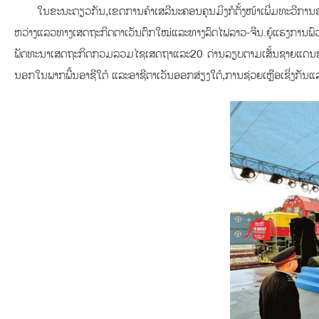
ໃນຂະນະດຽວກັນ,ເຂດການຄ້າເສລີນະຄອນຄຸນມິງກໍຕັ້ງໜ້າເພີ່ມທະວີການ
ຫວ່າງແລວທາງເສດຖະກິດຕາເວັນຕົກໃໝ່ແລະທາງລົດໄຟລາວ-ຈີນ.ຍູ້ແຮງການພົວພັ
ພັດທະນາເສດຖະກິດກວມລວມໄຊເສດຖາແລະ20 ດ່ານລຽບຕາມເສັ້ນຊາຍແດນຂອງແຂວ
ນອກໃນພາກພື້ນອາຊີໃຕ້ ແລະອາຊີຕາເວັນອອກສ່ຽງໃຕ້,ການຊ່ວຍເຫຼືອເຊິ່ງກັນແລ