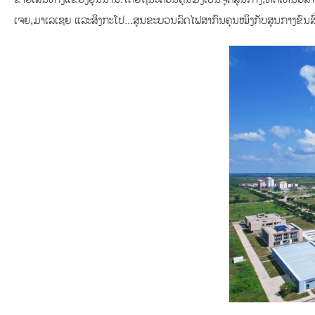
ເຈຍ,ມາເລເຊຍ ແລະສິງກະໂປ...ສູນຂະບວນລົດໄຟສາກົນຄຸນໝິງກັບສູນກາງຂົນສົ່ງຕ