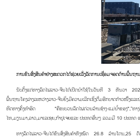
ການຂົນສົ່ງສິນຄ້າຢ່າງສະດວກໄດ້ຊ່ວຍເລັ່ງລັດການເຊື່ອມຈອດດ້ານພື້ນຖານ
ນັບຕັ້ງແຕ່ທາງລົດໄຟລາວ-ຈີນໄດ້ເປີດນໍາໃຊ້ໃນວັນທີ 3 ທັນວາ 2021 ເ
ພື້ນຖານໂຄງລ່າງລະຫວ່າງລາວ-ຈີນຍິ່ງມີຄວາມເລິກເຊິ່ງຕື່ມອີກບາດກ້າວໜຶ່
ທິດທາງຄັ້ງທໍາອິດ "ຄືຂະບວນລົດໄຟດ່ວນລ້ານຊ້າງ-ແມ່ນ້ຳຂອງ",“ທາງລົ
ໄທ,ມຽນມາ,ລາວ,ມາເລເຊຍ,ກຳປູເຈຍແລະ ປະເທດອື່ນໆ ລວມມີ 10 ປະເທດ ແລ
ທາງລົດໄຟລາວ-ຈີນໄດ້ຂົນສົ່ງສິນຄ້າທັງໝົດ 26.8 ລ້ານໂຕນ,25 ຕົວເ