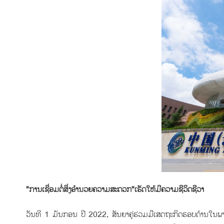
"ການເຊື່ອມຕໍ່ສິ່ງອຳນວຍຄວາມສະດວກ"ເຮັດໃຫ້ມີຄວາມຊີວິດຊີວາ
ວັນທີ 1 ມັນກອນ ປີ 2022, ສັນຍາຄູ່ຮ່ວມມືເສດຖະກິດຮອບດ້ານໃນພາກພື