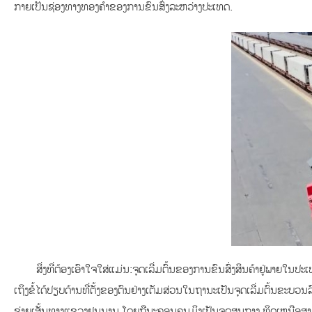
ກາຍເປັນຊ່ອງທາງທອງຄຳຂອງການຂົນສົ່ງລະຫວ່າງປະເທດ.
ສິ່ງທີ່ຕ້ອງເອົາໃຈໃສ່ແມ່ນ:ຈຸດເລີ່ມຕົ້ນຂອງການຂົນສົ່ງສິນຄ້າຢູ່ພາຍໃ
ເຖິງຂໍ້ໄດ້ປຽບດ້ານທີ່ຕັ້ງຂອງຕົນຢ່າງເຕັມສ່ວນໃນຖານະເປັນຈຸດເລີ່ມຕົ້ນ
ຂ່າຍເສັ້ນທາງແຂວງຢຸນນານ.ໂດຍຖືນະຄອນຄຸນມິງເປັນຈຸດສູນກາງ,ທິດເຫນືອສາມ