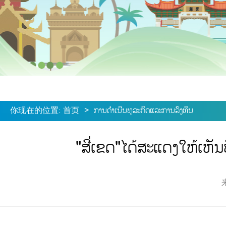
你现在的位置
:
首页
>
ການດໍາເນີນທຸລະກິດແລະການລົງທຶນ
"ສີ່ເຂດ"ໄດ້ສະແດງໃຫ້ເຫັນ