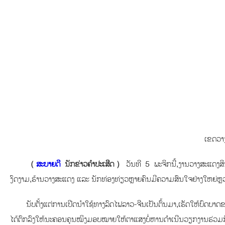
ເຂດວາງ
（
ສະບາຍດີ
ນັກຂ່າວຄຳປະເສີດ）
ວັນທີ 5 ພະຈິກນີ້,ງານວາງສະແດງສິນ
ງົດງາມ,ຮ້ານວາງສະແດງ ແລະ ນັກທ່ອງທ່ຽວຫຼາຍຄົນມີຄວາມສົນໃຈຢ່າງໃຫຍ່
ນັບຕັ້ງແຕ່ການເປີດນໍາໃຊ້ທາງລົດໄຟລາວ-ຈີນເປັນຕົ້ນມາ,ເຮັດໃຫ້ບົດບ
ໄດ້ຕົກລົງໃຫ້ນະຄອນຄຸນໝິງມອບໝາຍໃຫ້ຕາແສງບໍ່ຫານດຳເນີນວຽກງານຮ່ວມກັ