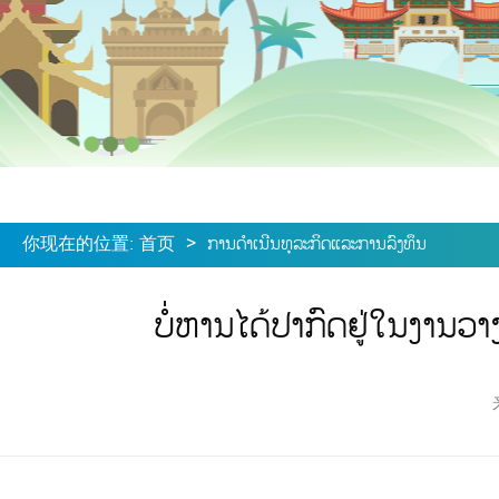
你现在的位置
:
首页
>
ການດໍາເນີນທຸລະກິດແລະການລົງທຶນ
ບໍ່ຫານໄດ້ປາກົດຢູ່ໃນງານວາ