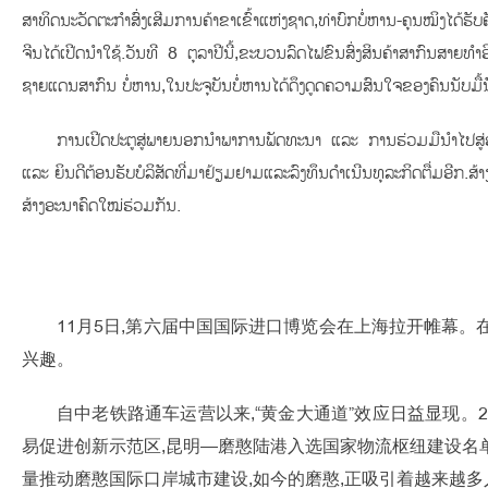
ສາທິດນະວັດຕະກຳສົ່ງເສີມການຄ້າຂາເຂົ້າແຫ່ງຊາດ,ທ່າບົກບໍ່ຫານ-ຄຸນໝິງໄດ້ຮັ
ຈີນໄດ້ເປີດນຳໃຊ້.ວັນທີ 8 ຕຸລາປີນີ້,ຂະບວນລົດໄຟຂົນສົ່ງສິນຄ້າສາກົນສາຍທຳ
ຊາຍແດນສາກົນ ບໍ່ຫານ,ໃນປະຈຸບັນບໍ່ຫານໄດ້ດຶງດູດຄວາມສົນໃຈຂອງຄົນນັບມື້ນ
ການເປີດປະຕູສູ່ພາຍນອກນຳພາການພັດທະນາ ແລະ ການຮ່ວມມືນຳໄປສູ່ອະນາ
ແລະ ຍິນດີຕ້ອນຮັບບໍລິສັດທີ່ມາຢ້ຽມຢາມແລະລົງທຶນດຳເນີນທຸລະກິດຕື່ມອ
ສ້າງອະນາຄົດໃໝ່ຮ່ວມກັນ.
11月5日,第六届中国国际进口博览会在上海拉开帷幕。
兴趣。
自中老铁路通车运营以来,“黄金大通道”效应日益显现。2
易促进创新示范区,昆明—磨憨陆港入选国家物流枢纽建设名单;
量推动磨憨国际口岸城市建设,如今的磨憨,正吸引着越来越多