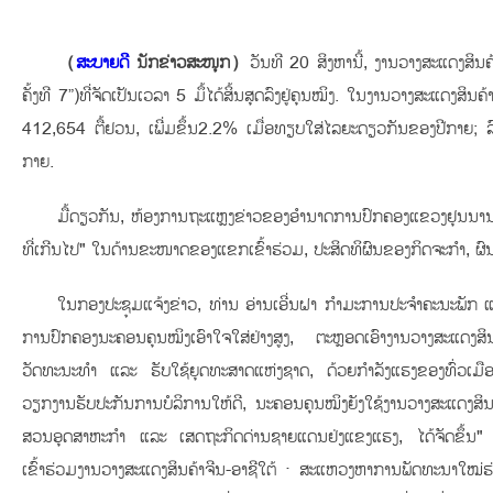
（
ສະບາຍດີ
ນັກຂ່າວສະໜຸກ）
ວັນທີ 20 ສິງຫານີ້, ງານວາງສະແດງສິນຄ້
ຄັ້ງທີ 7”)ທີ່ຈັດເປັນເວລາ 5 ມຶ້ໄດ້ສິ້ນສຸດລົງຢູ່ຄຸນໝິງ. ໃນງານວາງສະແດ
412,654 ຕື້ຢວນ, ເພີ່ມຂຶ້ນ2.2% ເມື່ອທຽບໃສ່ໄລຍະດຽວກັນຂອງປີກາຍ; 
ກາຍ.
ມື້ດຽວກັນ, ຫ້ອງການຖະແຫຼງຂ່າວຂອງອໍານາດການປົກຄອງແຂວງຢຸນນານໄດ
ທີ່ເກີນໄປ" ໃນດ້ານຂະໜາດຂອງແຂກເຂົ້າຮ່ວມ, ປະສິດທິຜົນຂອງກິດຈະກໍາ, 
ໃນກອງປະຊຸມແຈ້ງຂ່າວ, ທ່ານ ອ່ານເອີ່ນຝາ ກໍາມະການປະຈໍາຄະນະພັກ ແລ
ການປົກຄອງນະຄອນຄຸນໝິງເອົາໃຈໃສ່ຢ່າງສູງ, ຕະຫຼອດເອົາງານວາງສະແດງສິນ
ວັດທະນະທຳ ແລະ ຮັບໃຊ້ຍຸດທະສາດແຫ່ງຊາດ, ດ້ວຍກໍາລັງແຮງຂອງທົ່ວເມື
ວຽກງານຮັບປະກັນການບໍລິການໃຫ້ດີ, ນະຄອນຄຸນໝິງຍັງໃຊ້ງານວາງສະແດງສິນຄ
ສວນອຸດສາຫະກໍາ ແລະ ເສດຖະກິດດ່ານຊາຍແດນຢ່ງແຂງແຮງ, ໄດ້ຈັດຂຶ້ນ" ກ
ເຂົ້າຮ່ວມງານວາງສະແດງສິນຄ້າຈີນ-ອາຊີໃຕ້ · ສະແຫວງຫາການພັດທະນາໃໝ່ຮ