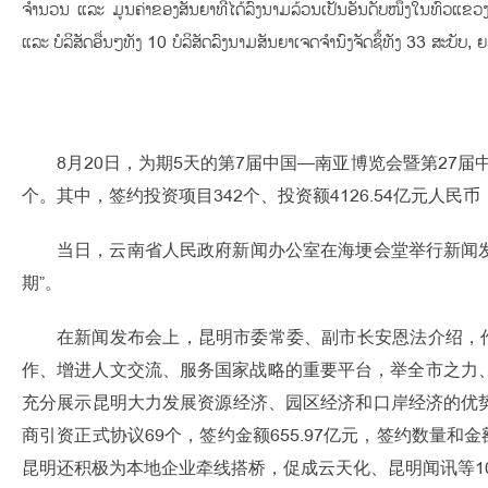
ຈຳນວນ ແລະ ມູນຄ່າຂອງສັນຍາທີ່ໄດ້ລົງນາມລ້ວນເປັນອັນດັບໜຶ່ງໃນທົ່ວແຂວງ. 
ແລະ ບໍລິສັດອື່ນໆທັງ 10 ບໍລິສັດລົງນາມສັນຍາເຈດຈຳນົງຈັດຊຶ້ທັງ 33 ສະບັບ,
8月20日，为期5天的第7届中国—南亚博览会暨第27届
个。其中，签约投资项目342个、投资额4126.54亿元人民币，
当日，云南省人民政府新闻办公室在海埂会堂举行新闻
期”。
在新闻发布会上，昆明市委常委、副市长安恩法介绍，
作、增进人文交流、服务国家战略的重要平台，举全市之力
充分展示昆明大力发展资源经济、园区经济和口岸经济的优势
商引资正式协议69个，签约金额655.97亿元，签约数量
昆明还积极为本地企业牵线搭桥，促成云天化、昆明闻讯等10