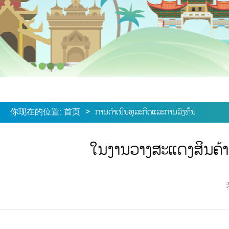
你现在的位置
:
首页
>
ການດໍາເນີນທຸລະກິດແລະການລົງທຶນ
ໃນງານວາງສະແດງສິນຄ້າຈ