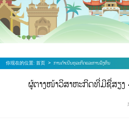
你现在的位置
:
首页
>
ການດໍາເນີນທຸລະກິດແລະການລົງທຶນ
ຜູ້ຕາງໜ້າວິສາຫະກິດທີ່ມີຊື່