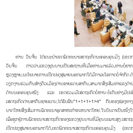
ທ່ານ ວັນຈື່ນ ໄດ້ແນະນຳເຂດພັດທະນາເສດຖະກິດນະຄອນຄຸນມິງ (ເຂດກາ
ວັນຈື່ນ ກ່າວວ່າ,ແຂວງຢຸນນານເປັນສະຖານທີ່ເມື່ອທ່ານມາແລ້ວ,ທ່ານບໍ່ຢາກອ
ຫຼວງຫຼາຍ,ນະໂຍບາຍການເປີດປະຕູສູ່ພາຍນອກພາກໃຕ້ມີກາລະໂອກາດບໍ່ຈຳກັ
ວຽກງານຮ່ວມກັນສ້າງຕົວເມືອງດ່ານຊາຍແດນສາກົນ,ສາມາດສົ່ງເສີມທ່າແຮງດ
ດ້ານນະຄອນຄຸນໝິງ ແລະ ເຂດຮ່ວມມືເສດຖະກິດບໍ່ຫານ-ບໍ່ເຕັນຢ່າງມີປະສິ
ເສດຖະກິດດ່ານສາກົນຊາຍແດນ;ໄດ້ຮັບຜົນ"1+1+1+1>4" ກັບຂອງຊ່ອງທາງໃ
ນາດໃຫຍ່ສົ່ງເສີມການພັດທະນາອຸດສາຫະກໍາຂະຫນາດໃຫຍ່.ໃນບັນດາເປັນໜຶ່ງ
ເພື່ອຊຸກຍູ້ການພັດທະນາເສດຖະກິດຂອງແຂວງຢຸນນານທີ່ມີຄຸນນະພາບສູງ.ເສ
ເປີດປະຕູສູ່ພາຍນອກພາກໃຕ້,ເຂດພັດທະນາເສດຖະກິດນະຄອນຄຸນມິງ (ເຂດການຄ້