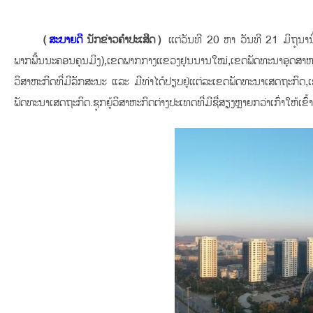
（
ສະບາຍດີ
ນັກຂ່າວຄຳປະເສີດ）
ແຕ່ວັນທີ 20 ຫາ ວັນທີ 21 ມິຖຸນານີ
ພາກພື້ນນະຄອນຄຸນມິງ),ເຂດພາກກາງແຂວງຢຸນນານໃໝ່,ເຂດພັດທະນາອຸດສາຫະກໍ
ວິສາຫະກິດທີ່ມີລັກສະນະ ແລະ ມີທ່າໄດ້ປຽບຢູ່ແຕ່ລະເຂດພັດທະນາເສດຖະກິ
ພັດທະນາເສດຖະກິດ.ຊຸກຍູ້ວິສາຫະກິດຕ່າງປະເທດທີ່ມີຊື່ສຽງຫຼາຍກວ່າເກົ່າໃຫ້