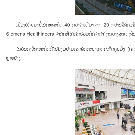
ເມື່ອງບໍ່ດົນມານີ້,ນັກທຸລະກິດ 40 ກວ່າຄົນທີ່ມາຈາກ 20 ກວ່າບໍລິສັດ
Siemens Healthineers ຈຳກັດທີ່ໄດ້ເຂົ້າຮ່ວມກິດຈຳກຳ“ງານວາງສະແດງສິນ
ໃນບັນດາວິສາຫະກິດທີ່ໄປຢ້ຽມຢາມເຂດພັດທະນາເສດຖະກິດຄຸນມິງ (ເຂດກາ
ຫຼາຍຢ່າງ.