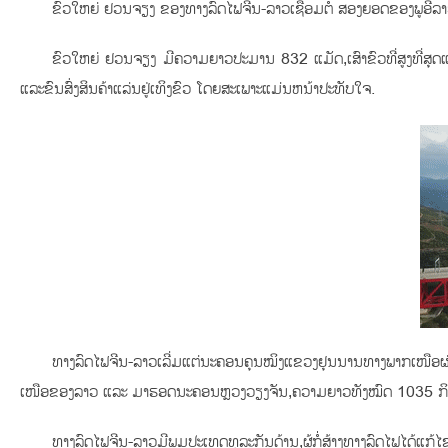
ຂົວໃຫຍ່ ຢວນຈຽງ ຂອງທາງລົດໄຟຈີນ-ລາວເຊື່ອມຕໍ່ ສອງຍອດຂອງພູອີ່ລາວ,ຂົ
ຂົວໃຫຍ່ ຢວນຈຽງ ມີຄວາມຍາວປະມານ 832 ແມັດ,ເສົາຂົວທີ່ສູງທີ່ສຸດແ
ແລະຂົນສົ່ງສິນຄ້າແລ່ນຢູ່ເທິງຂົວ ໂດຍສະເພາະແມ່ນຫນ້າປະທັບໃຈ.
ທາງລົດໄຟຈີນ-ລາວເລີ່ມແຕ່ນະຄອນຄຸນໝິງແຂວງຢຸນນານທາງພາກເໜືອຜ່
ເໜືອຂອງລາວ ແລະ ມາຮອດນະຄອນຫຼວງວຽງຈັນ,ຄວາມຍາວທັງໝົດ 1035 ກິໂລແ
ທາງລົດໄຟຈີນ-ລາວມີພູມປະເທດທຸລະກັນດ້ານ,ຜູ້ກໍ່ສ້າງທາງລົດໄຟໄດ້