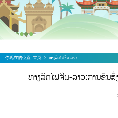
你现在的位置
:
首页
>
ທາງລົດໄຟຈີນ-ລາວ
ທາງລົດໄຟຈີນ-ລາວ:ການຂົນສົ່