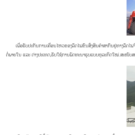
ເພື່ອຮັບປະກັນການເຄື່ອນໄຫວຂອງລົດໄຟຂົນສົ່ງສິນຄ້າສາກົນຢູ່ທາງລົດໄ
ຕໍ່ພາຍໃນ ແລະ ຕ່າງປະເທດ,ຮັບໃຊ້ການພັດທະນາຮູບແບບທຸລະກິດໃໝ່.ສະໜັບ