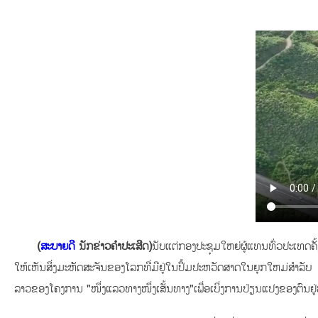
(
ສະບາຍດີ
ນັກຂ່າວຄໍາປະເສີດ)
ນັບແຕ່ກອງປະຊຸມໃຫຍ່ຜູ້ແທນທົ່ວປະເທດຄ
ໃຫ້ເຫັນສິ່ງມະຫັດສະຈັນຂອງໂລກທີ່ມີຢູ່ໃນປຶ້ມປະຫວັດສາດໃນຍຸກໃຫມ່ສໍາລັບ
ລາວຂອງໂຄງການ "ໜຶ່ງແລວທາງໜຶ່ງເສັ້ນທາງ"ເພື່ອເບິ່ງການປ່ຽນແປງຂອງຕົນຢູ່ທີ່