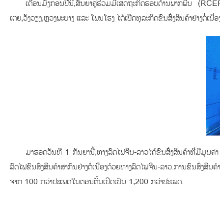
ເດືອນມັງກອນປີນີ້,ສັນຍາຄູ່ຮ່ວມມືເສດຖະກິດຮອບດ້ານພາກພື້ນ (RCEP)
ເຕຍ,ວັງວຽງ,ຫຼວງພະບາງ ແລະ ໂພນໂຮງ ໄດ້ເປີດທຸລະກິດຂົນສົ່ງສິນຄ້າຢ່າງຕໍ່ເນ
ມາຮອດວັນທີ 1 ກັນຍານີ້,ທາງລົດໄຟຈີນ-ລາວໄດ້ຂົນສົ່ງສິນຄ້າທີ່ມີ
ລົດໄຟຂົນສົ່ງສິນຄ້າສາກົນຢ່າງຕໍ່ເນື່ອງດ້ວຍທາງລົດໄຟຈີນ-ລາວ.ການຂົນສົ່ງ
ຈາກ 100 ກວ່າປະເພດໃນຕອນຕົ້ນເປີດເປັນ 1,200 ກວ່າປະເພດ.