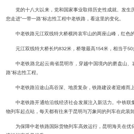
党的十八大以来，党和国家事业取得历史性成就、发生
您走进“一带一路”标志性工程中老铁路，看这里的变化。
中老铁路元江双线特大桥横跨哀牢山的两座山峰，红色
元江双线特大桥长约832米，桥墩最高154米，相当于5
中老铁路北起云南省昆明市，穿越中国境内的磨盘山、哀
路”标志性工程。
中老铁路沿途山高谷深、地质复杂，铁路建设者迎难而
中老铁路开通给沿线经济社会发展注入新活力。中铁联
物列车起点站，每天都有往来于昆明与万象间的列车在此装
为保障中老铁路国际货物列车高效运行，昆明海关在优