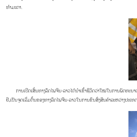
ທໍາມະດາ.
ການເປີດເສັ້ນທາງລົດໄຟຈີນ-ລາວໄດ້ນໍາເຂົ້າຊີວິດວ່າໃໝ່ໃນການພັດທະນາເ
ຢີ,ເປັນຈຸດເລີ່ມຕົ້ນຂອງທາງລົດໄຟຈີນ-ລາວໃນການຂົນສົ່ງສິນຄ້າລະຫວ່າງປະເທດ