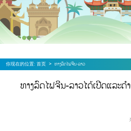
你现在的位置
:
首页
>
ທາງລົດໄຟຈີນ-ລາວ
ທາງລົດໄຟຈີນ-ລາວໄດ້ເປີດແລະດຳເ