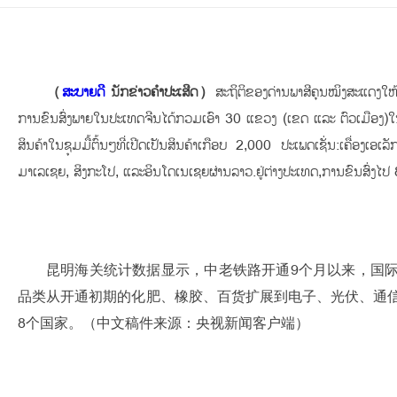
（
ສະບາຍດີ
ນັກຂ່າວຄຳປະເສີດ）
ສະຖິຕິຂອງດ່ານພາສີຄຸນໝິງສະແດງໃຫ້
ການຂົນສົ່ງພາຍໃນປະເທດຈີນໄດ້ກວມເອົາ 30 ແຂວງ (ເຂດ ແລະ ຕົວເມືອງ)ໃນ
ສິນຄ້າໃນຊຸມມື້ຕົ້ນໆທີ່ເປີດເປັນສິນຄ້າເກືອບ 2,000 ປະເພດເຊັ່ນ:ເຄື
ມາເລເຊຍ, ສິງກະໂປ, ແລະອິນໂດເນເຊຍຜ່ານລາວ.ຢູ່ຕ່າງປະເທດ,ການຂົນສົ່
昆明海关统计数据显示，中老铁路开通9个月以来，国际
品类从开通初期的化肥、橡胶、百货扩展到电子、光伏、通信
8个国家。（中文稿件来源：央视新闻客户端）