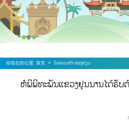
你现在的位置
:
首页
>
ວັດທະນະທຳ-ທ່ອງທ່ຽວ
ຫໍພິພິທະພັນແຂວງຢຸນນານໄດ້ຮັ