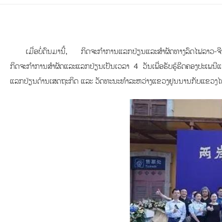
ເມື່ອບໍ່ດົນມານີ້, ກິດຈະກຳການແລກປ່ຽນແລະສຳຜັດທາງລົດໄຟລາວ-ຈີນ
ກິດຈະກຳການສຳຜັດແລະແລກປ່ຽນເປັນເວລາ 4 ວັນເພື່ອຮັບຮູ້ຮີດຄອງປະເພນີ
ແລກປ່ຽນດ້ານເສດຖະກິດ ແລະ ວັດທະນະທຳລະຫວ່າງແຂວງຢູນນານກັບແຂວງໄ